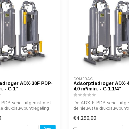
COMPRAG
edroger ADX-30F PDP-
Adsorptiedroger ADX-
. - G 1''
4,0 m³/min. - G 1.1/4''
PDP-serie, uitgerust met
De ADX-F-PDP-serie, uitge
te drukdauwpuntregeling
de nieuwste drukdauwpuntr
ng...
(PDP-regeling...
0
€4.290,00