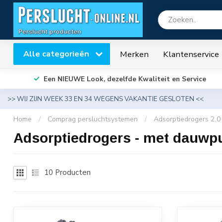
Alle categorieën
Merken
Klantenservice
Een NIEUWE Look, dezelfde Kwaliteit en Service
>> WIJ ZIJN WEEK 33 EN 34 WEGENS VAKANTIE GESLOTEN <<
Home
/
Comprag persluchtsystemen
/
Adsorptiedrogers 2,0 
Adsorptiedrogers - met dauwp
10
Producten