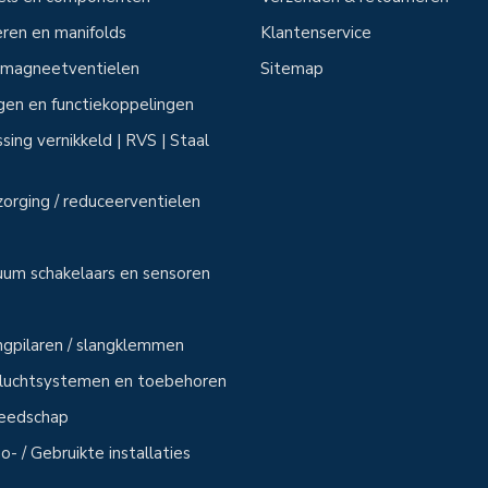
ren en manifolds
Klantenservice
n magneetventielen
Sitemap
ngen en functiekoppelingen
sing vernikkeld | RVS | Staal
zorging / reduceerventielen
uum schakelaars en sensoren
angpilaren / slangklemmen
sluchtsystemen en toebehoren
reedschap
- / Gebruikte installaties