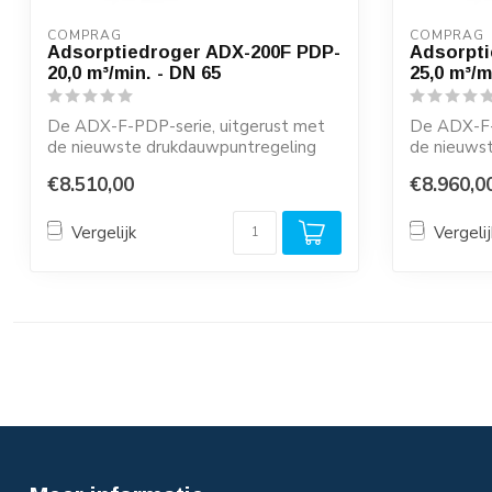
COMPRAG
COMPRAG
Adsorptiedroger ADX-200F PDP-
Adsorpti
20,0 m³/min. - DN 65
25,0 m³/m
De ADX-F-PDP-serie, uitgerust met
De ADX-F-
de nieuwste drukdauwpuntregeling
de nieuws
(PDP-regeling...
(PDP-regeli
€8.510,00
€8.960,0
Vergelijk
Vergelij