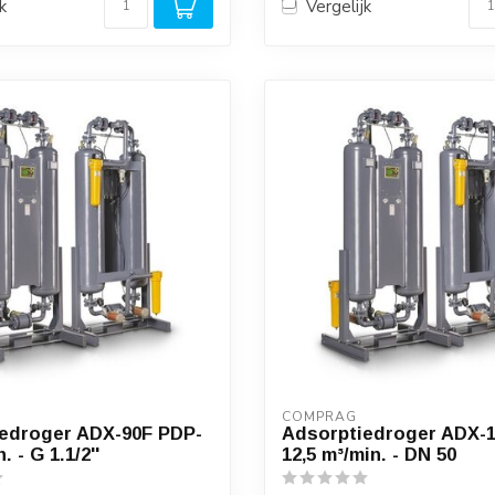
k
Vergelijk
COMPRAG
edroger ADX-90F PDP-
Adsorptiedroger ADX-
. - G 1.1/2''
12,5 m³/min. - DN 50