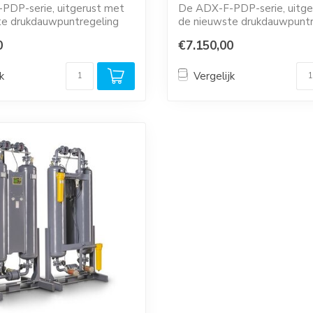
PDP-serie, uitgerust met
De ADX-F-PDP-serie, uitge
te drukdauwpuntregeling
de nieuwste drukdauwpuntr
ng...
(PDP-regeling...
0
€7.150,00
k
Vergelijk