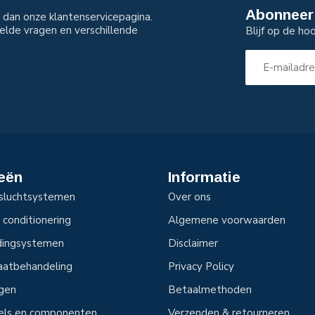
Abonneer 
dan onze klantenservicepagina.
elde vragen en verschillende
Blijf op de ho
eën
Informatie
sluchtsystemen
Over ons
 conditionering
Algemene voorwaarden
idingsystemen
Disclaimer
aatbehandeling
Privacy Policy
ngen
Betaalmethoden
tels en componenten
Verzenden & retourneren