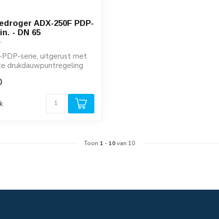
edroger ADX-250F PDP-
in. - DN 65
PDP-serie, uitgerust met
te drukdauwpuntregeling
ng...
0
k
Toon
1
-
10
van 10