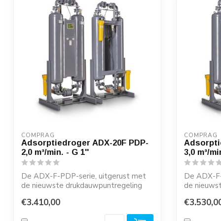
COMPRAG
COMPRAG
Adsorptiedroger ADX-20F PDP-
Adsorpti
2,0 m³/min. - G 1''
3,0 m³/min
De ADX-F-PDP-serie, uitgerust met
De ADX-F-
de nieuwste drukdauwpuntregeling
de nieuws
(PDP-regeling...
(PDP-regeli
€3.410,00
€3.530,0