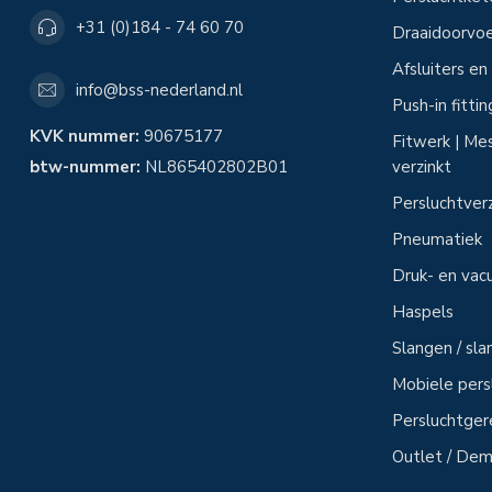
+31 (0)184 - 74 60 70
Draaidoorvoe
Afsluiters e
info@bss-nederland.nl
Push-in fitti
KVK nummer:
90675177
Fitwerk | Mes
btw-nummer:
NL865402802B01
verzinkt
Persluchtver
Pneumatiek
Druk- en vac
Haspels
Slangen / sl
Mobiele per
Persluchtge
Outlet / Demo