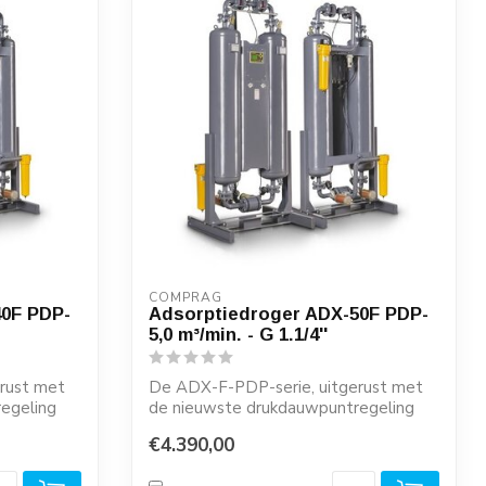
COMPRAG
40F PDP-
Adsorptiedroger ADX-50F PDP-
5,0 m³/min. - G 1.1/4''
rust met
De ADX-F-PDP-serie, uitgerust met
egeling
de nieuwste drukdauwpuntregeling
(PDP-regeling...
€4.390,00