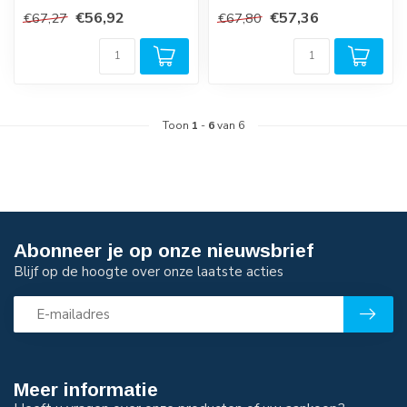
snelkoppelin...
perslucht veiligheids
€56,92
€57,36
€67,27
€67,80
snelkoppelin...
Toon
1
-
6
van 6
Abonneer je op onze nieuwsbrief
Blijf op de hoogte over onze laatste acties
Meer informatie