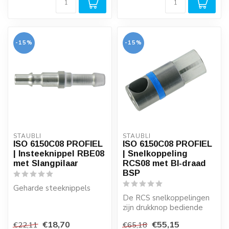
-15%
-15%
STÄUBLI
STÄUBLI
ISO 6150C08 PROFIEL
ISO 6150C08 PROFIEL
| Insteeknippel RBE08
| Snelkoppeling
met Slangpilaar
RCS08 met BI-draad
BSP
Geharde steeknippels
De RCS snelkoppelingen
Er gaat veel geld verloren
zijn drukknop bediende
door lekkende
perslucht veiligheids
€18,70
€55,15
€22,11
€65,18
snelkoppelingen...
snelkoppelin...