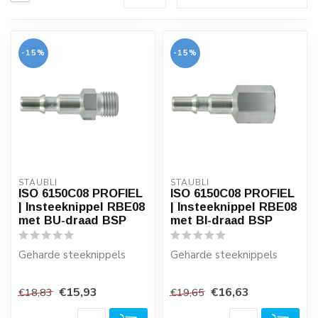
-15%
-15%
STÄUBLI
STÄUBLI
ISO 6150C08 PROFIEL
ISO 6150C08 PROFIEL
| Insteeknippel RBE08
| Insteeknippel RBE08
met BU-draad BSP
met BI-draad BSP
Geharde steeknippels
Geharde steeknippels
Er gaat veel geld verloren
Er gaat veel geld verloren
€15,93
€16,63
€18,83
€19,65
door lekkende
door lekkende
snelkoppelingen...
snelkoppelingen...