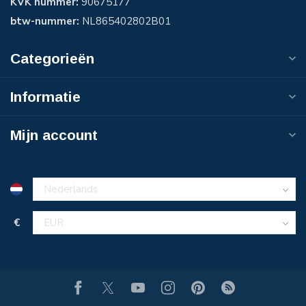
KVK nummer:
90675177
btw-nummer:
NL865402802B01
Categorieën
Informatie
Mijn account
€