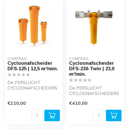
COMPRAG
COMPRAG
Cycloonafscheider
Cycloonafscheider
DFS-125 | 12,5 m³/min.
DFS-230-Twin | 23,0
m³/min.
De PERSLUCHT
CYCLOONAFSCHEIDERS
De PERSLUCHT
DFS-SERIE werken met
CYCLOONAFSCHEIDERS
minimale drukval en
DFS-SERIE werken met
€210,00
€410,00
garand...
minimale drukval en
garand...