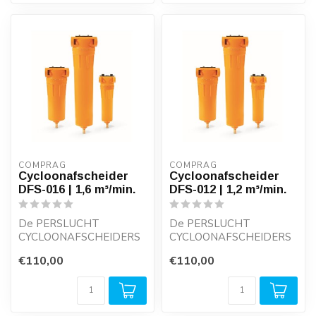
COMPRAG
COMPRAG
Cycloonafscheider
Cycloonafscheider
DFS-016 | 1,6 m³/min.
DFS-012 | 1,2 m³/min.
De PERSLUCHT
De PERSLUCHT
CYCLOONAFSCHEIDERS
CYCLOONAFSCHEIDERS
DFS-SERIE werken met
DFS-SERIE werken met
€110,00
€110,00
minimale drukval en
minimale drukval en
garand...
garand...