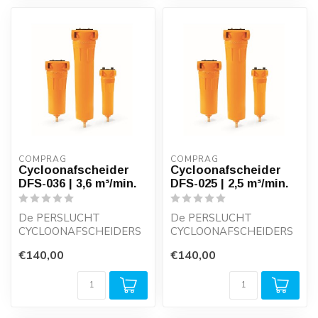
COMPRAG
COMPRAG
Cycloonafscheider
Cycloonafscheider
DFS-036 | 3,6 m³/min.
DFS-025 | 2,5 m³/min.
De PERSLUCHT
De PERSLUCHT
CYCLOONAFSCHEIDERS
CYCLOONAFSCHEIDERS
DFS-SERIE werken met
DFS-SERIE werken met
€140,00
€140,00
minimale drukval en
minimale drukval en
garand...
garand...