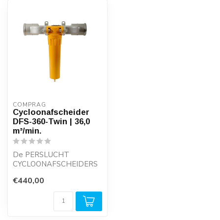
COMPRAG
Cycloonafscheider
DFS-360-Twin | 36,0
m³/min.
De PERSLUCHT
CYCLOONAFSCHEIDERS
DFS-SERIE werken met
€440,00
minimale drukval en
garand...