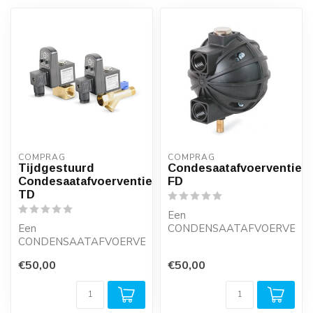
COMPRAG
COMPRAG
Tijdgestuurd
Condesaatafvoerventiel
Condesaatafvoerventiel
FD
TD
Een
Een
CONDENSAATAFVOERVENTI
CONDENSAATAFVOERVENTIEL
FD is de meest effectieve
FD is de meest effectieve
oplossing voor het
€50,00
€50,00
oplossing voor het
afvoere...
afvoere...