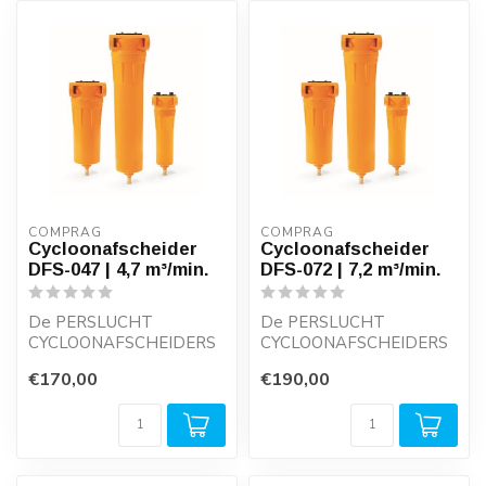
COMPRAG
COMPRAG
Cycloonafscheider
Cycloonafscheider
DFS-047 | 4,7 m³/min.
DFS-072 | 7,2 m³/min.
De PERSLUCHT
De PERSLUCHT
CYCLOONAFSCHEIDERS
CYCLOONAFSCHEIDERS
DFS-SERIE werken met
DFS-SERIE werken met
€170,00
€190,00
minimale drukval en
minimale drukval en
garand...
garand...