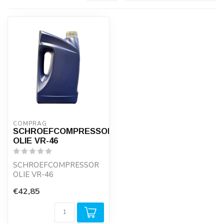
COMPRAG
SCHROEFCOMPRESSOR
OLIE VR-46
SCHROEFCOMPRESSOR
OLIE VR-46
€42,85
Deze compressorolie is
speciaal ontwikkeld voor
...