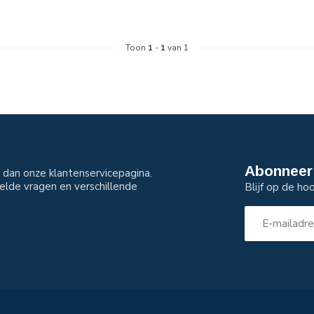
Toon
1
-
1
van 1
Abonneer 
dan onze klantenservicepagina.
elde vragen en verschillende
Blijf op de ho