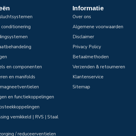
eën
Informatie
sluchtsystemen
Over ons
 conditionering
Algemene voorwaarden
idingsystemen
Disclaimer
aatbehandeling
Privacy Policy
ngen
Betaalmethoden
tels en componenten
Verzenden & retourneren
ren en manifolds
Klantenservice
n magneetventielen
Sitemap
ngen en functiekoppelingen
 opsteekkoppelingen
sing vernikkeld | RVS | Staal
zorging / reduceerventielen