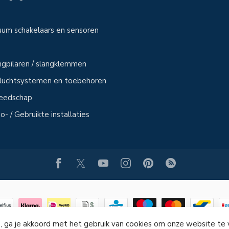
uum schakelaars en sensoren
angpilaren / slangklemmen
sluchtsystemen en toebehoren
reedschap
- / Gebruikte installaties
, ga je akkoord met het gebruik van cookies om onze website te
© Copyright 2026 PERSLUCHT-ONLINE.NL