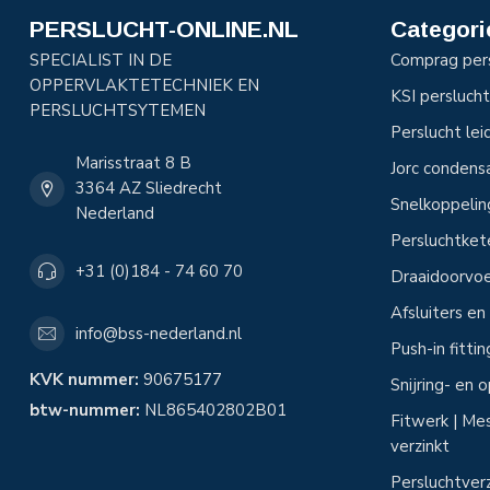
PERSLUCHT-ONLINE.NL
Categori
SPECIALIST IN DE
Comprag per
OPPERVLAKTETECHNIEK EN
KSI perslucht
PERSLUCHTSYTEMEN
Perslucht le
Marisstraat 8 B
Jorc condens
3364 AZ Sliedrecht
Snelkoppeli
Nederland
Persluchtke
+31 (0)184 - 74 60 70
Draaidoorvoe
Afsluiters e
info@bss-nederland.nl
Push-in fitti
KVK nummer:
90675177
Snijring- en
btw-nummer:
NL865402802B01
Fitwerk | Mes
verzinkt
Persluchtver