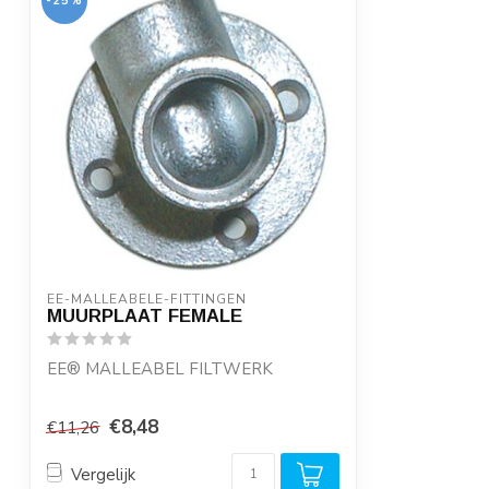
-25%
EE-MALLEABELE-FITTINGEN
MUURPLAAT FEMALE
EE® MALLEABEL FILTWERK
- Geproduceerd van recycled ijzer
€8,48
€11,26
onder ISO normering
...
Vergelijk