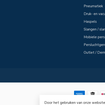
Pneumatiek
Druk- en vac
Haspels
Slangen / sl
Mobiele per
Persluchtge
Outlet / Demo
Door het gebruiken van onze website