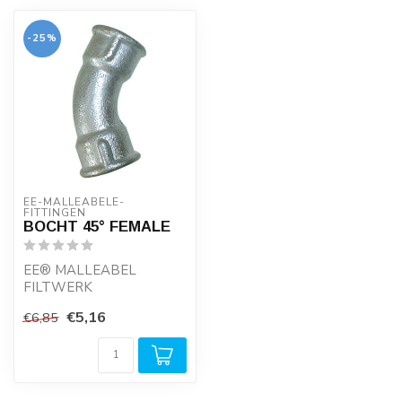
-25%
EE-MALLEABELE-
FITTINGEN
BOCHT 45° FEMALE
EE® MALLEABEL
FILTWERK
€5,16
€6,85
- Geproduceerd van
recycled ijzer onder ISO
normering
...