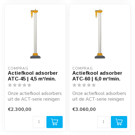
COMPRAG
COMPRAG
Actiefkool adsorber
Actiefkool adsorber
ATC-45 | 4,5 m³/min.
ATC-60 | 6,0 m³/min.
Onze actiefkool adsorbers
Onze actiefkool adsorbers
uit de ACT-serie reinigen
uit de ACT-serie reinigen
gedroogde perslucht
gedroogde perslucht
€2.300,00
€3.060,00
betrouwb...
betrouwb...