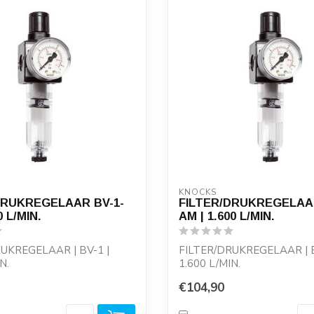
KNOCKS
DRUKREGELAAR BV-1-
FILTER/DRUKREGELAAR
0 L/MIN.
AM | 1.600 L/MIN.
UKREGELAAR | BV-1 |
FILTER/DRUKREGELAAR | B
N.
1.600 L/MIN.
entiel, met manometer,
Reduceerventiel, met mano
€104,90
voor...