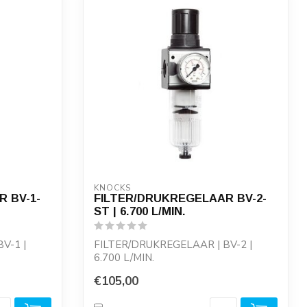
KNOCKS
 BV-1-
FILTER/DRUKREGELAAR BV-2-
ST | 6.700 L/MIN.
V-1 |
FILTER/DRUKREGELAAR | BV-2 |
6.700 L/MIN.
meter,
Reduceerventiel, met manometer,
€105,00
voor...