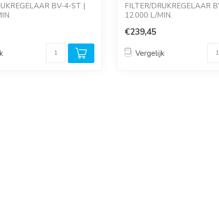
RUKREGELAAR BV-4-ST |
FILTER/DRUKREGELAAR BV
IN.
12.000 L/MIN.
ntiel, met manometer, v...
Reduceerventiel, met manom
€239,45
k
Vergelijk