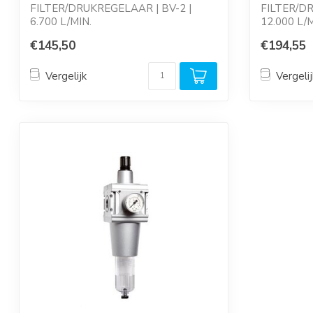
FILTER/DRUKREGELAAR | BV-2 |
FILTER/D
6.700 L/MIN.
12.000 L/M
Reduceerventiel, met manometer,
Reduceerve
€145,50
€194,55
voor...
Vergelijk
Vergelij