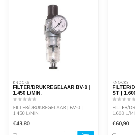
KNOCKS
KNOCKS
FILTER/DRUKREGELAAR BV-0 |
FILTER/
1.450 L/MIN.
ST | 1.60
FILTER/DRUKREGELAAR | BV-0 |
FILTER/DR
1.450 L/MIN.
1.600 L/MI
Reduceerventiel, met manometer,
Reduceerv
€43,80
€60,90
voor...
voor...