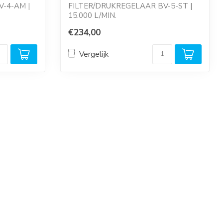
-4-AM |
FILTER/DRUKREGELAAR BV-5-ST |
15.000 L/MIN.
eter, v...
Reduceerventiel, met manometer, v...
€234,00
Vergelijk