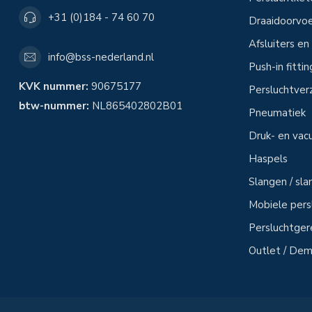
+31 (0)184 - 74 60 70
Draaidoorvoe
Afsluiters e
info@bss-nederland.nl
Push-in fitti
KVK nummer:
90675177
Persluchtver
btw-nummer:
NL865402802B01
Pneumatiek
Druk- en vac
Haspels
Slangen / sl
Mobiele per
Persluchtge
Outlet / Demo