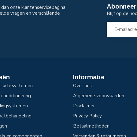
Abonneer 
dan onze klantenservicepagina.
elde vragen en verschillende
Blijf op de ho
eën
Informatie
sluchtsystemen
Over ons
 conditionering
Algemene voorwaarden
idingsystemen
Disclaimer
aatbehandeling
Privacy Policy
ngen
Betaalmethoden
tels en componenten
Verzenden & retourneren