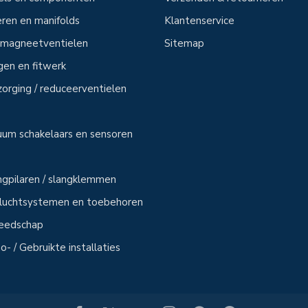
ren en manifolds
Klantenservice
n magneetventielen
Sitemap
ngen en fitwerk
zorging / reduceerventielen
uum schakelaars en sensoren
angpilaren / slangklemmen
sluchtsystemen en toebehoren
reedschap
- / Gebruikte installaties