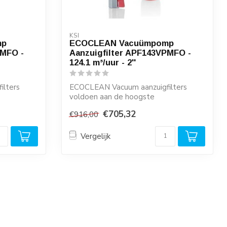
KSI
mp
ECOCLEAN Vacuümpomp
PMFO -
Aanzuigfilter APF143VPMFO -
124.1 m³/uur - 2''
ilters
ECOCLEAN Vacuum aanzuigfilters
voldoen aan de hoogste
kwaliteitseisen en zijn ze...
€705,32
€916,00
Vergelijk