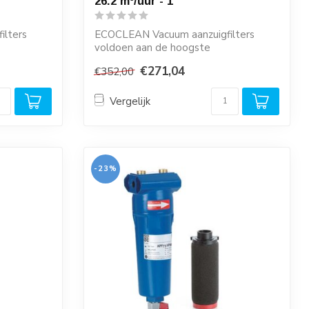
26.2 m³/uur - 1''
ilters
ECOCLEAN Vacuum aanzuigfilters
voldoen aan de hoogste
kwaliteitseisen en zijn ze...
€271,04
€352,00
Vergelijk
-23%