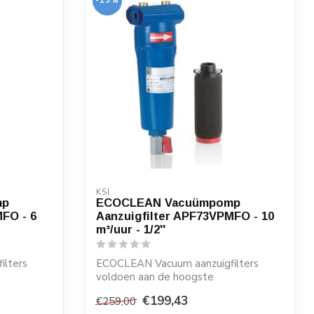
-23%
KSI
mp
ECOCLEAN Vacuümpomp
FO - 6
Aanzuigfilter APF73VPMFO - 10
m³/uur - 1/2''
ilters
ECOCLEAN Vacuum aanzuigfilters
voldoen aan de hoogste
kwaliteitseisen en zijn ze...
€199,43
€259,00