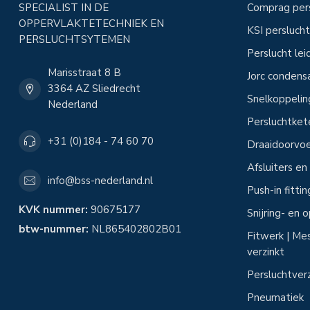
SPECIALIST IN DE
Comprag per
OPPERVLAKTETECHNIEK EN
KSI perslucht
PERSLUCHTSYTEMEN
Perslucht le
Marisstraat 8 B
Jorc condens
3364 AZ Sliedrecht
Snelkoppeli
Nederland
Persluchtke
+31 (0)184 - 74 60 70
Draaidoorvoe
Afsluiters e
info@bss-nederland.nl
Push-in fitti
KVK nummer:
90675177
Snijring- en
btw-nummer:
NL865402802B01
Fitwerk | Mes
verzinkt
Persluchtver
Pneumatiek