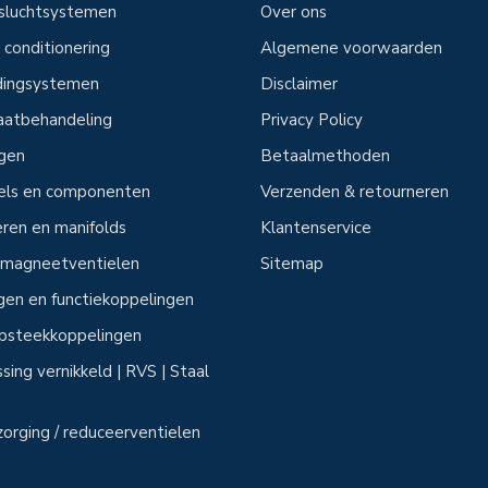
sluchtsystemen
Over ons
 conditionering
Algemene voorwaarden
idingsystemen
Disclaimer
aatbehandeling
Privacy Policy
ngen
Betaalmethoden
tels en componenten
Verzenden & retourneren
ren en manifolds
Klantenservice
n magneetventielen
Sitemap
ngen en functiekoppelingen
 opsteekkoppelingen
sing vernikkeld | RVS | Staal
zorging / reduceerventielen