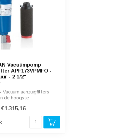
AN Vacuümpomp
ilter APF173VPMFO -
ur - 2 1/2''
Vacuum aanzuigfilters
an de hoogste
sen en zijn ze...
€1.315,16
k