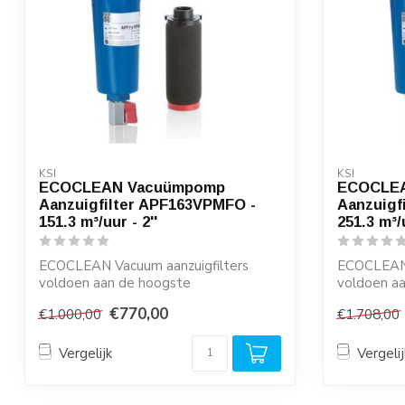
KSI
KSI
ECOCLEAN Vacuümpomp
ECOCLE
Aanzuigfilter APF163VPMFO -
Aanzuigf
151.3 m³/uur - 2''
251.3 m³/u
ECOCLEAN Vacuum aanzuigfilters
ECOCLEAN 
voldoen aan de hoogste
voldoen a
kwaliteitseisen en zijn ze...
kwaliteitsei
€770,00
€1.000,00
€1.708,00
Vergelijk
Vergelij