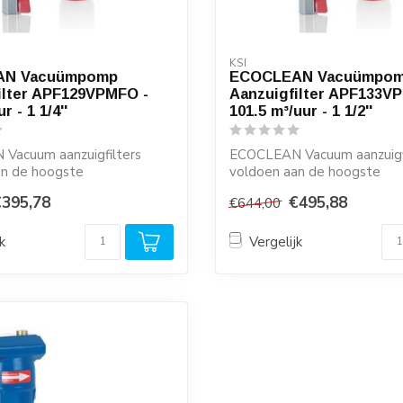
KSI
AN Vacuümpomp
ECOCLEAN Vacuümpo
ilter APF129VPMFO -
Aanzuigfilter APF133V
r - 1 1/4''
101.5 m³/uur - 1 1/2''
Vacuum aanzuigfilters
ECOCLEAN Vacuum aanzuigf
an de hoogste
voldoen aan de hoogste
sen en zijn ze...
kwaliteitseisen en zijn ze...
€395,78
€495,88
€644,00
k
Vergelijk