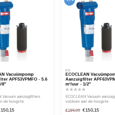
-23%
KSI
AN Vacuümpomp
ECOCLEAN Vacuümpo
ilter APF53VPMFO - 5.6
Aanzuigfilter APF63VPM
/8''
m³/uur - 1/2''
Vacuum aanzuigfilters
ECOCLEAN Vacuum aanzuigf
an de hoogste
voldoen aan de hoogste
sen en zijn ze...
kwaliteitseisen en zijn ze...
€150,15
€150,15
€195,00