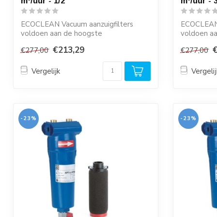
m³/uur - 1/2''
m³/uur - 3
ECOCLEAN Vacuum aanzuigfilters
ECOCLEAN 
voldoen aan de hoogste
voldoen a
kwaliteitseisen en zijn ze...
kwaliteitsei
€213,29
€277,00
€277,00
Vergelijk
Vergelij
-23%
-23%