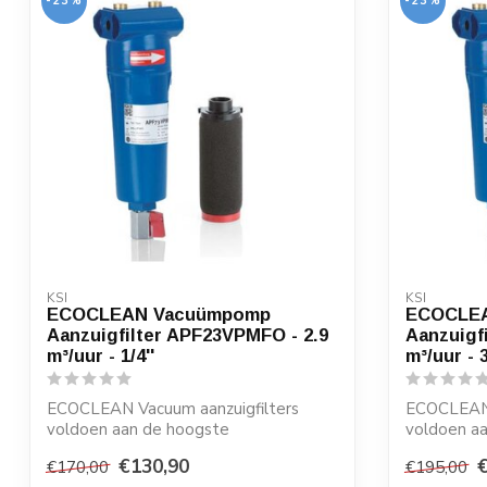
-23%
-23%
KSI
KSI
ECOCLEAN Vacuümpomp
ECOCLE
Aanzuigfilter APF23VPMFO - 2.9
Aanzuigf
m³/uur - 1/4''
m³/uur - 3
ECOCLEAN Vacuum aanzuigfilters
ECOCLEAN 
voldoen aan de hoogste
voldoen a
kwaliteitseisen en zijn ze...
kwaliteitsei
€130,90
€170,00
€195,00