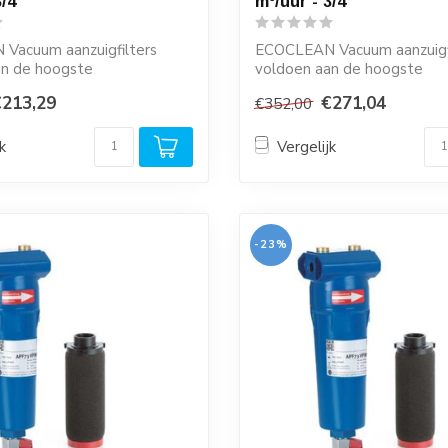
/4''
m³/uur - 3/4''
Vacuum aanzuigfilters
ECOCLEAN Vacuum aanzuigf
an de hoogste
voldoen aan de hoogste
sen en zijn ze...
kwaliteitseisen en zijn ze...
€213,29
€271,04
€352,00
k
Vergelijk
-23%