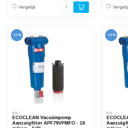
Vergelijk
Vergelij
-23%
-23%
KSI
KSI
ECOCLEAN Vacuümpomp
ECOCLE
Aanzuigfilter APF79VPMFO - 18
Aanzuigf