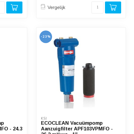
Vergelijk
-23%
KSI
mp
ECOCLEAN Vacuümpomp
FO - 24.3
Aanzuigfilter APF103VPMFO -