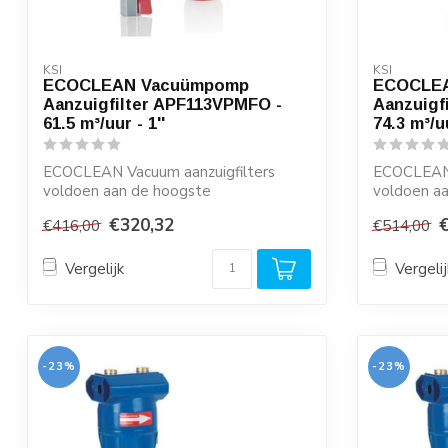
KSI
KSI
ECOCLEAN Vacuümpomp
ECOCLE
Aanzuigfilter APF113VPMFO -
Aanzuigf
61.5 m³/uur - 1''
74.3 m³/uu
ECOCLEAN Vacuum aanzuigfilters
ECOCLEAN 
voldoen aan de hoogste
voldoen a
kwaliteitseisen en zijn ze...
kwaliteitsei
€320,32
€416,00
€514,00
Vergelijk
Vergelij
-23%
-23%