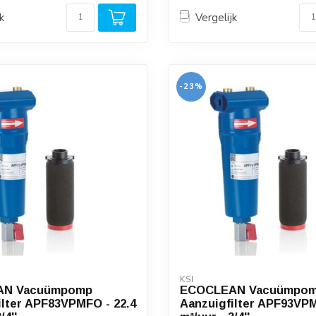
k
Vergelijk
-23%
KSI
AN Vacuümpomp
ECOCLEAN Vacuümpo
ilter APF83VPMFO - 22.4
Aanzuigfilter APF93VPM