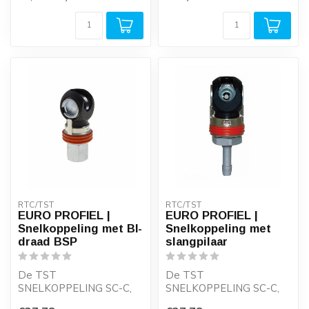
veili...
Er gaat veel geld ve...
RTC/TST
RTC/TST
EURO PROFIEL |
EURO PROFIEL |
Snelkoppeling met BI-
Snelkoppeling met
draad BSP
slangpilaar
De TST
De TST
SNELKOPPELING SC-C,
SNELKOPPELING SC-C,
voorheen Oetiker, is een
voorheen Oetiker, is een