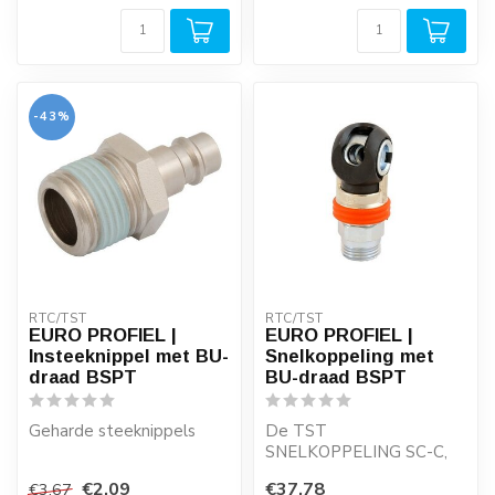
Er gaat ve...
Er gaat veel geld ve...
-43%
RTC/TST
RTC/TST
EURO PROFIEL |
EURO PROFIEL |
Insteeknippel met BU-
Snelkoppeling met
draad BSPT
BU-draad BSPT
Geharde steeknippels
De TST
SNELKOPPELING SC-C,
Aansluiting: 1/4" - 3/8" -
voorheen Oetiker, is een
€2,09
€37,78
€3,67
1/2".
knikbediende perslucht