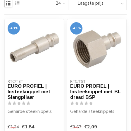
-43%
-43%
RTC/TST
RTC/TST
EURO PROFIEL |
EURO PROFIEL |
Insteeknippel met
Insteeknippel met BI-
Slangpilaar
draad BSP
Geharde steeknippels
Geharde steeknippels
Diameter ID: Ø 6 mm, 8
Aansluiting: 1/4" - 3/8" -
€1,84
€2,09
€3,24
€3,67
mm, 10 mm en 13 mm.
1/2".