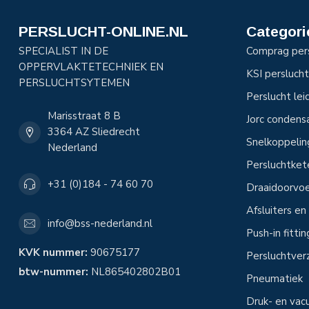
PERSLUCHT-ONLINE.NL
Categori
SPECIALIST IN DE
Comprag per
OPPERVLAKTETECHNIEK EN
KSI perslucht
PERSLUCHTSYTEMEN
Perslucht le
Marisstraat 8 B
Jorc condens
3364 AZ Sliedrecht
Snelkoppeli
Nederland
Persluchtke
+31 (0)184 - 74 60 70
Draaidoorvoe
Afsluiters e
info@bss-nederland.nl
Push-in fitti
KVK nummer:
90675177
Persluchtver
btw-nummer:
NL865402802B01
Pneumatiek
Druk- en vac