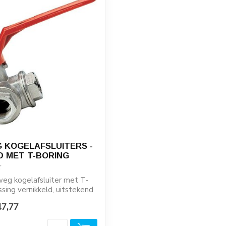
 KOGELAFSLUITERS -
D MET T-BORING
eg kogelafsluiter met T-
ssing vernikkeld, uitstekend
47,77