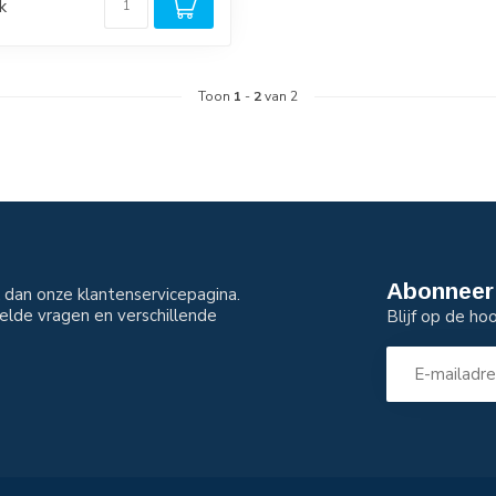
k
Toon
1
-
2
van 2
Abonneer 
dan onze klantenservicepagina.
elde vragen en verschillende
Blijf op de ho