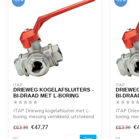
-25%
-25%
ITAP
ITAP
DRIEWEG KOGELAFSLUITERS -
DRIEWEG
BI-DRAAD MET L-BORING
BI-DRAA
ITAP Drieweg kogelafsluiter met L-
ITAP Driew
boring, messing vernikkeld, uitstekend
boring, me
geschik...
geschik...
€47,77
€
€63,36
€63,36