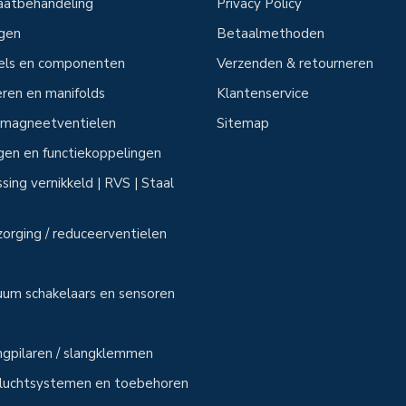
aatbehandeling
Privacy Policy
ngen
Betaalmethoden
tels en componenten
Verzenden & retourneren
ren en manifolds
Klantenservice
n magneetventielen
Sitemap
ngen en functiekoppelingen
sing vernikkeld | RVS | Staal
zorging / reduceerventielen
uum schakelaars en sensoren
angpilaren / slangklemmen
sluchtsystemen en toebehoren