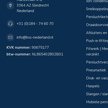
Jorc condens
3364 AZ Sliedrecht
Snelkoppeli
Nederland
Persluchtke
+31 (0)184 - 74 60 70
Draaidoorvoe
Afsluiters e
info@bss-nederland.nl
Push-in fitti
KVK nummer:
90675177
Fitwerk | Mes
btw-nummer:
NL865402802B01
verzinkt
Persluchtver
Pneumatiek
Druk- en vac
Haspels
Slangen / sl
Mobiele per