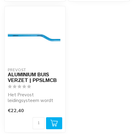
PREVOST
ALUMINIUM BUIS
VERZET | PPSLMCB
Het Prevost
leidingsysteem wordt
opgebouwd uit 5,5 meter
€22,40
lange aluminium buizen ...