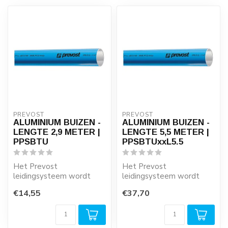
PREVOST
PREVOST
ALUMINIUM BUIZEN -
ALUMINIUM BUIZEN -
LENGTE 2,9 METER |
LENGTE 5,5 METER |
PPSBTU
PPSBTUxxL5.5
Het Prevost
Het Prevost
leidingsysteem wordt
leidingsysteem wordt
opgebouwd uit aluminium
opgebouwd uit 5,5 meter
€14,55
€37,70
buizen en aluminium ins...
lange aluminium buizen ...