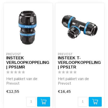
PREVOST
PREVOST
INSTEEK
INSTEEK T-
VERLOOPKOPPELING
VERLOOPKOPPELING
| PPS1MR
| PPS1TR
Het pakket van de
Het pakket van de
Prevost
Prevost
insteekkoppelingen is zeer
insteekkoppelingen is zeer
€12,55
€16,45
breed en wordt nog
breed en wordt nog
regelmat...
regelmat...