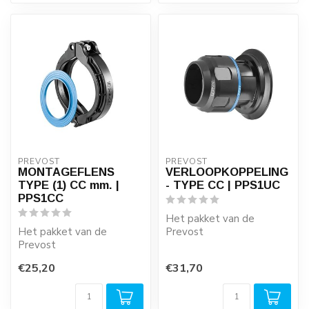
PREVOST
PREVOST
MONTAGEFLENS
VERLOOPKOPPELING
TYPE (1) CC mm. |
- TYPE CC | PPS1UC
PPS1CC
Het pakket van de
Het pakket van de
Prevost
Prevost
insteekkoppelingen is zeer
insteekkoppelingen is zeer
breed en wordt nog
€25,20
€31,70
breed en wordt nog
regelmat...
regelmat...