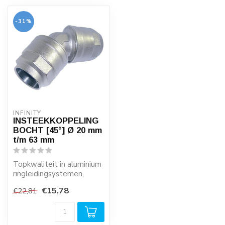
-31%
INFINITY
INSTEEKKOPPELING
BOCHT [45°] Ø 20 mm
t/m 63 mm
Topkwaliteit in aluminium
ringleidingsystemen,
industrieel push-in
€15,78
€22,81
systeem met w...