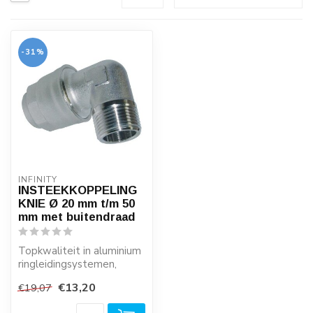
-31%
INFINITY
INSTEEKKOPPELING
KNIE Ø 20 mm t/m 50
mm met buitendraad
Topkwaliteit in aluminium
ringleidingsystemen,
industrieel push-in
€13,20
€19,07
systeem met w...