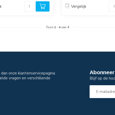
k
Vergelijk
Toon
1
-
4
van 4
Abonneer 
dan onze klantenservicepagina.
elde vragen en verschillende
Blijf op de ho