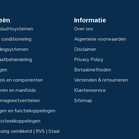
eën
Informatie
sluchtsystemen
Over ons
 conditionering
Algemene voorwaarden
idingsystemen
Disclaimer
aatbehandeling
Privacy Policy
ngen
Betaalmethoden
tels en componenten
Verzenden & retourneren
ren en manifolds
Klantenservice
n magneetventielen
Sitemap
ngen en functiekoppelingen
 opsteekkoppelingen
sing vernikkeld | RVS | Staal