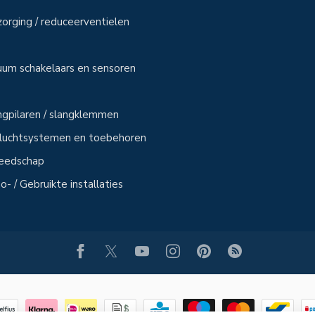
zorging / reduceerventielen
uum schakelaars en sensoren
angpilaren / slangklemmen
sluchtsystemen en toebehoren
reedschap
- / Gebruikte installaties