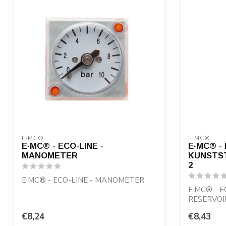
E·MC®
E·MC®
E·MC® - ECO-LINE -
E·MC® - 
MANOMETER
KUNSTST
2
E·MC® - ECO-LINE - MANOMETER
E·MC® - 
RESERVOIR
€8,24
€8,43