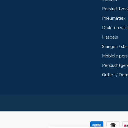
Persluchtver
Pneumatiek
Druk- en vac
Haspels
Slangen / sl
Mobiele per
Persluchtge
Outlet / Demo