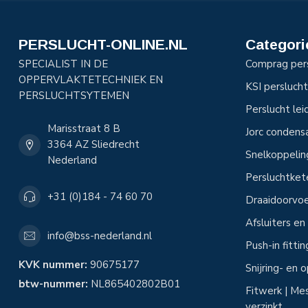
PERSLUCHT-ONLINE.NL
Categori
SPECIALIST IN DE
Comprag per
OPPERVLAKTETECHNIEK EN
KSI perslucht
PERSLUCHTSYTEMEN
Perslucht le
Marisstraat 8 B
Jorc condens
3364 AZ Sliedrecht
Snelkoppeli
Nederland
Persluchtke
+31 (0)184 - 74 60 70
Draaidoorvoe
Afsluiters e
info@bss-nederland.nl
Push-in fitti
KVK nummer:
90675177
Snijring- en
btw-nummer:
NL865402802B01
Fitwerk | Mes
verzinkt