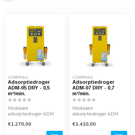
COMPRAG
COMPRAG
Adsorptiedroger
Adsorptiedroger
ADM-05 DRY - 0,5
ADM-07 DRY - 0,7
m³/min.
m³/min.
Modulaire
Modulaire
adsorptiedroger ADM
adsorptiedroger ADM
met vaste cyclustijden,
met vaste cyclustijden,
€1.270,00
€1.410,00
vooraf geïnstalleerde
vooraf geïnstalleerde
voor...
voor...