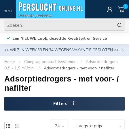
0
MENU
Een NIEUWE Look, dezelfde Kwaliteit en Service
>> WIJ ZIJN WEEK 33 EN 34 WEGENS VAKANTIE GESLOTEN <<
Home
/
Comprag persluchtsystemen
/
Adsorptiedrogers
0,5 - 1,5 m³/min.
/
Adsorptiedrogers - met voor- / nafilter
Adsorptiedrogers - met voor- /
nafilter
Filters