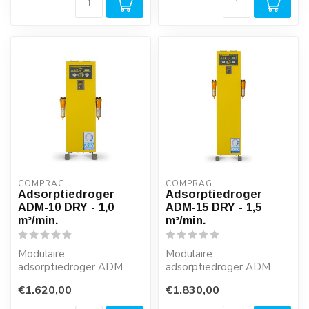
COMPRAG
COMPRAG
Adsorptiedroger
Adsorptiedroger
ADM-10 DRY - 1,0
ADM-15 DRY - 1,5
m³/min.
m³/min.
Modulaire
Modulaire
adsorptiedroger ADM
adsorptiedroger ADM
met vaste cyclustijden,
met vaste cyclustijden,
€1.620,00
€1.830,00
vooraf geïnstalleerde
vooraf geïnstalleerde
voor...
voor...