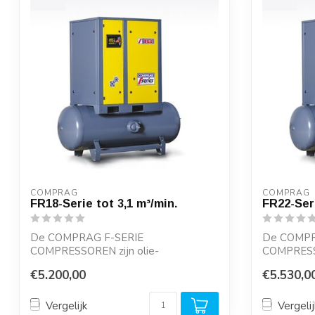
COMPRAG
COMPRAG
FR18-Serie tot 3,1 m³/min.
FR22-Seri
De COMPRAG F-SERIE
De COMPR
COMPRESSOREN zijn olie-
COMPRESSO
geïnjecteerde schroefcompressoren,
geïnjectee
€5.200,00
€5.530,0
die...
die...
Vergelijk
Vergelij