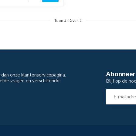
Toon
1
-
2
van 2
Abonneer 
dan onze klantenservicepagina.
elde vragen en verschillende
Blijf op de ho