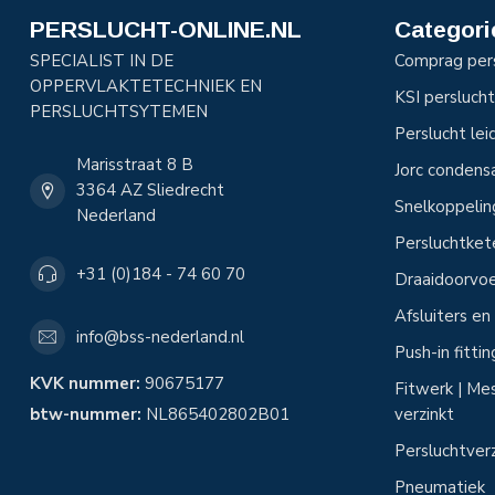
PERSLUCHT-ONLINE.NL
Categori
SPECIALIST IN DE
Comprag per
OPPERVLAKTETECHNIEK EN
KSI perslucht
PERSLUCHTSYTEMEN
Perslucht le
Marisstraat 8 B
Jorc condens
3364 AZ Sliedrecht
Snelkoppeli
Nederland
Persluchtke
+31 (0)184 - 74 60 70
Draaidoorvoe
Afsluiters e
info@bss-nederland.nl
Push-in fitti
KVK nummer:
90675177
Fitwerk | Mes
btw-nummer:
NL865402802B01
verzinkt
Persluchtver
Pneumatiek