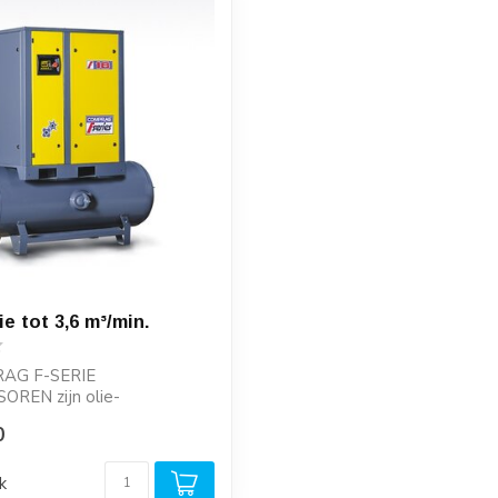
e tot 3,6 m³/min.
AG F-SERIE
REN zijn olie-
rde schroefcompressoren,
0
k