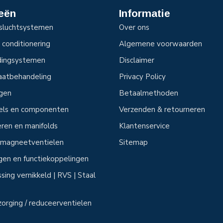
eën
Informatie
sluchtsystemen
Over ons
 conditionering
Algemene voorwaarden
idingsystemen
Disclaimer
aatbehandeling
Privacy Policy
ngen
Betaalmethoden
tels en componenten
Verzenden & retourneren
ren en manifolds
Klantenservice
n magneetventielen
Sitemap
ngen en functiekoppelingen
sing vernikkeld | RVS | Staal
zorging / reduceerventielen