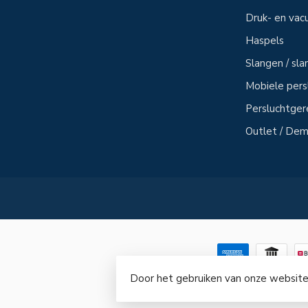
Druk- en vac
Haspels
Slangen / sl
Mobiele per
Persluchtge
Outlet / Demo
Door het gebruiken van onze website