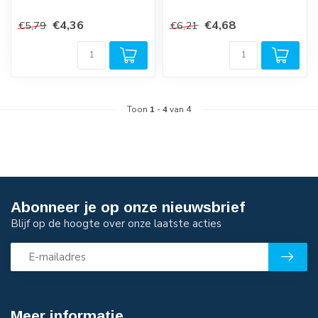
€4,36
€4,68
€5,79
€6,21
Toon
1
-
4
van 4
Abonneer je op onze nieuwsbrief
Blijf op de hoogte over onze laatste acties
Meer informatie