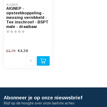
AIGNEP
AIGNEP -
opsteekkoppeling -
messing vernikkeld -
Tee inschroef - BSPT
male - draaibaar
€4,36
€5,79
Abonneer je op onze nieuwsbrief
Blijf op de hoogte over onze laatste acties