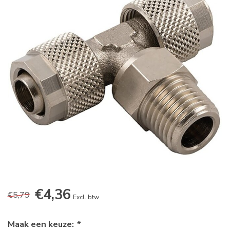
€4,36
€5,79
Excl. btw
Maak een keuze:
*