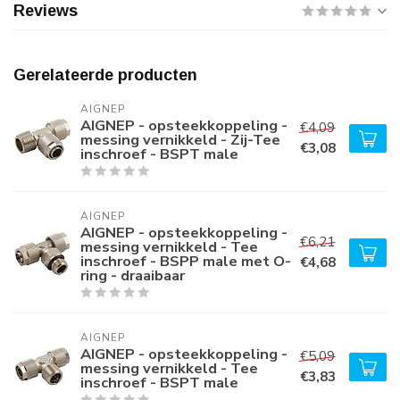
Reviews
Gerelateerde producten
AIGNEP
AIGNEP - opsteekkoppeling -
€4,09
messing vernikkeld - Zij-Tee
€3,08
inschroef - BSPT male
AIGNEP
AIGNEP - opsteekkoppeling -
€6,21
messing vernikkeld - Tee
inschroef - BSPP male met O-
€4,68
ring - draaibaar
AIGNEP
AIGNEP - opsteekkoppeling -
€5,09
messing vernikkeld - Tee
€3,83
inschroef - BSPT male