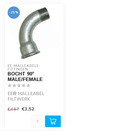
-25%
EE-MALLEABELE-
FITTINGEN
BOCHT 90°
MALE/FEMALE
EE® MALLEABEL
FILTWERK
€3,52
€4,67
- Geproduceerd van
recycled ijzer onder ISO
normering
...