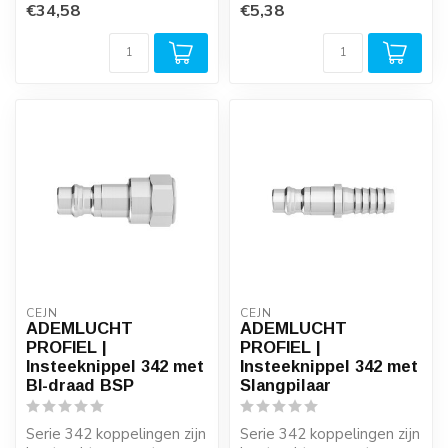
€34,58
€5,38
zware...
zware...
CEJN
CEJN
ADEMLUCHT
ADEMLUCHT
PROFIEL |
PROFIEL |
Insteeknippel 342 met
Insteeknippel 342 met
BI-draad BSP
Slangpilaar
Serie 342 koppelingen zijn
Serie 342 koppelingen zijn