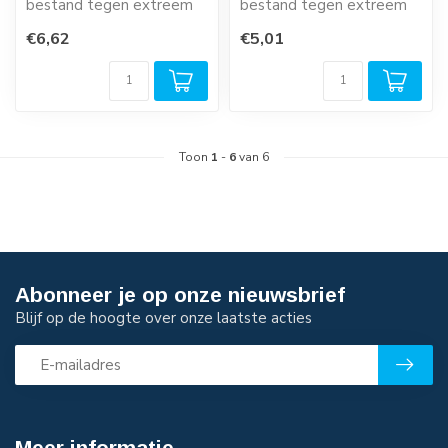
bestand tegen extreem
bestand tegen extreem
ruwe behandeling in extra
ruwe behandeling in extra
€6,62
€5,01
zware...
zware...
Toon
1
-
6
van 6
Abonneer je op onze nieuwsbrief
Blijf op de hoogte over onze laatste acties
Meer informatie