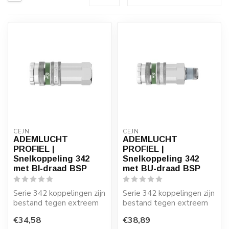
CEJN
CEJN
ADEMLUCHT
ADEMLUCHT
PROFIEL |
PROFIEL |
Snelkoppeling 342
Snelkoppeling 342
met BI-draad BSP
met BU-draad BSP
Serie 342 koppelingen zijn
Serie 342 koppelingen zijn
bestand tegen extreem
bestand tegen extreem
ruwe behandeling in extra
ruwe behandeling in extra
€34,58
€38,89
zware...
zware...