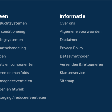
eën
Informatie
sluchtsystemen
Over ons
 conditionering
Algemene voorwaarden
idingsystemen
Disclaimer
aatbehandeling
Privacy Policy
ngen
Betaalmethoden
tels en componenten
Verzenden & retourneren
ren en manifolds
Klantenservice
n magneetventielen
Sitemap
ngen en fitwerk
zorging / reduceerventielen