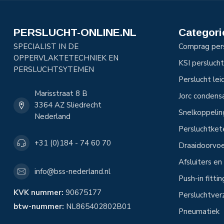
PERSLUCHT-ONLINE.NL
Categori
SPECIALIST IN DE
Comprag per
OPPERVLAKTETECHNIEK EN
KSI perslucht
PERSLUCHTSYTEMEN
Perslucht le
Marisstraat 8 B
Jorc condens
3364 AZ Sliedrecht
Snelkoppeli
Nederland
Persluchtke
+31 (0)184 - 74 60 70
Draaidoorvoe
Afsluiters e
info@bss-nederland.nl
Push-in fitti
KVK nummer:
90675177
Persluchtver
btw-nummer:
NL865402802B01
Pneumatiek