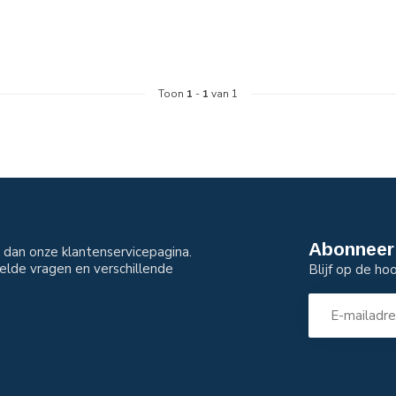
Toon
1
-
1
van 1
Abonneer 
dan onze klantenservicepagina.
elde vragen en verschillende
Blijf op de ho