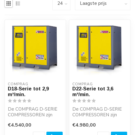
COMPRAG
COMPRAG
D18-Serie tot 2,9
D22-Serie tot 3,6
m³/min.
m³/min.
De COMPRAG D-SERIE
De COMPRAG D-SERIE
COMPRESSOREN zijn
COMPRESSOREN zijn
Olie-geïnjecteerde
Olie-geïnjecteerde
€4.540,00
€4.980,00
schroefcompressoren
schroefcompressoren
welk...
welk...