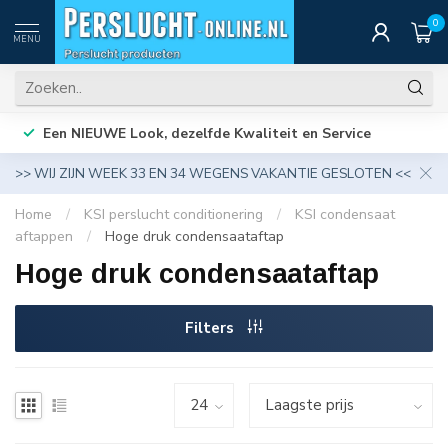
0
MENU
Een NIEUWE Look, dezelfde Kwaliteit en Service
>> WIJ ZIJN WEEK 33 EN 34 WEGENS VAKANTIE GESLOTEN <<
Home
/
KSI perslucht conditionering
/
KSI condensaat
aftappen
/
Hoge druk condensaataftap
Hoge druk condensaataftap
Filters