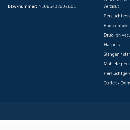
btw-nummer:
NL865402802B01
verzinkt
Persluchtver
Pneumatiek
Druk- en vac
Haspels
Slangen / sl
Mobiele per
Persluchtge
Outlet / Demo