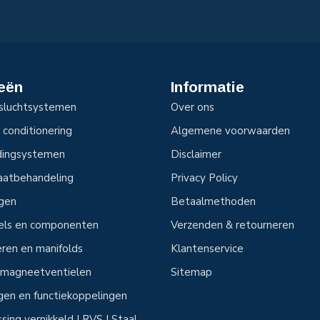
eën
Informatie
sluchtsystemen
Over ons
 conditionering
Algemene voorwaarden
idingsystemen
Disclaimer
aatbehandeling
Privacy Policy
ngen
Betaalmethoden
tels en componenten
Verzenden & retourneren
ren en manifolds
Klantenservice
n magneetventielen
Sitemap
ngen en functiekoppelingen
sing vernikkeld | RVS | Staal