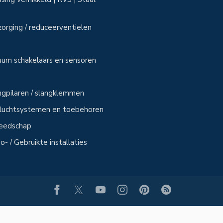
zorging / reduceerventielen
uum schakelaars en sensoren
angpilaren / slangklemmen
sluchtsystemen en toebehoren
reedschap
- / Gebruikte installaties