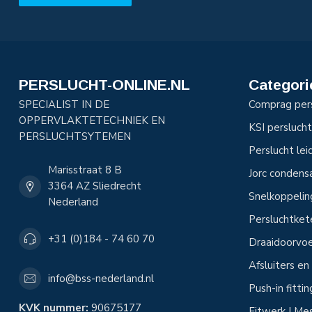
PERSLUCHT-ONLINE.NL
Categori
SPECIALIST IN DE
Comprag per
OPPERVLAKTETECHNIEK EN
KSI perslucht
PERSLUCHTSYTEMEN
Perslucht le
Marisstraat 8 B
Jorc condens
3364 AZ Sliedrecht
Snelkoppeli
Nederland
Persluchtke
+31 (0)184 - 74 60 70
Draaidoorvoe
Afsluiters e
info@bss-nederland.nl
Push-in fitti
KVK nummer:
90675177
Fitwerk | Mes