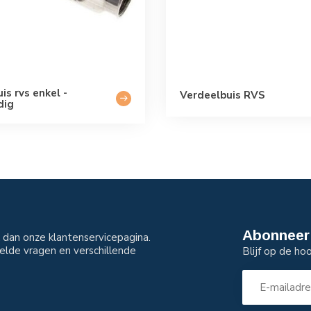
is rvs enkel -
Verdeelbuis RVS
dig
Abonneer 
dan onze klantenservicepagina.
elde vragen en verschillende
Blijf op de ho