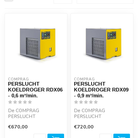
COMPRAG
COMPRAG
PERSLUCHT
PERSLUCHT
KOELDROGER RDX06
KOELDROGER RDX09
- 0,6 m³/min.
- 0,9 m³/min.
De COMPRAG
De COMPRAG
PERSLUCHT
PERSLUCHT
KOELDROGERS van de
KOELDROGERS van de
€670,00
€720,00
RDX-SERIE zijn robuust,
RDX-SERIE zijn robuust,
bieden lage dru...
bieden lage dru...