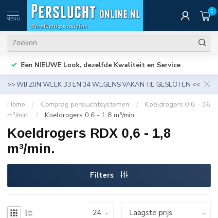
0
MENU
Een NIEUWE Look, dezelfde Kwaliteit en Service
>> WIJ ZIJN WEEK 33 EN 34 WEGENS VAKANTIE GESLOTEN <<
Home
/
Comprag persluchtsystemen
/
Koeldrogers 0,6 - 36
m³/min.
/
Koeldrogers 0,6 - 1,8 m³/min.
Koeldrogers RDX 0,6 - 1,8
m³/min.
Filters