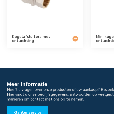
Kogelafsluiters met
Mini koge
ontluchting
ontlucht
Meer informatie
Heeft u vragen over onze producten of uw aankoop? Bezoek 
Hier vindt u onze bedrijfsgegevens, antwoorden op veelgest
manieren om contact met ons op te nemen.
Klantenservice