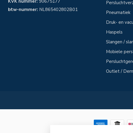
KVK nummer:
90675177
Persluchtver
btw-nummer:
NL865402802B01
Pneumatiek
Druk- en vac
Haspels
Slangen / sl
Mobiele per
Persluchtge
Outlet / Demo