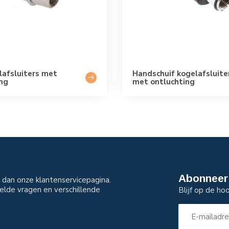
lafsluiters met
Handschuif kogelafsluite
ing
met ontluchting
Abonneer 
dan onze klantenservicepagina.
elde vragen en verschillende
Blijf op de ho