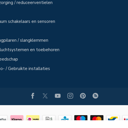
zorging / reduceerventielen
uum schakelaars en sensoren
angpilaren / slangklemmen
sluchtsystemen en toebehoren
reedschap
- / Gebruikte installaties