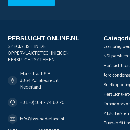
PERSLUCHT-ONLINE.NL
Categori
SPECIALIST IN DE
Comprag per
OPPERVLAKTETECHNIEK EN
KSI perslucht
PERSLUCHTSYTEMEN
Perslucht le
Marisstraat 8 B
Jorc condens
3364 AZ Sliedrecht
Snelkoppeli
Nederland
Persluchtke
+31 (0)184 - 74 60 70
Draaidoorvoe
Afsluiters e
info@bss-nederland.nl
Push-in fitti