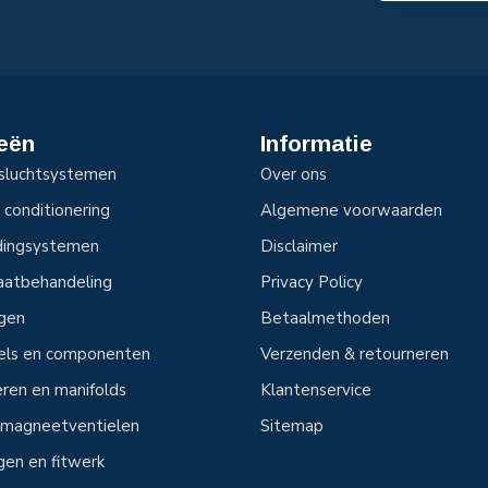
eën
Informatie
sluchtsystemen
Over ons
 conditionering
Algemene voorwaarden
idingsystemen
Disclaimer
aatbehandeling
Privacy Policy
ngen
Betaalmethoden
tels en componenten
Verzenden & retourneren
ren en manifolds
Klantenservice
n magneetventielen
Sitemap
ngen en fitwerk