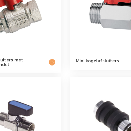
luiters met
Mini kogelafsluiters
ndel