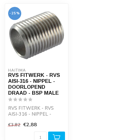
-25%
HAITIMA
RVS FITWERK - RVS
AISI-316 - NIPPEL -
DOORLOPEND
DRAAD - BSP MALE
RVS FITWERK - RVS
AISI-316 - NIPPEL -
DOORLOPEND DRAAD -
€2,88
€3,82
BSP MALE
Hoogwaardi...