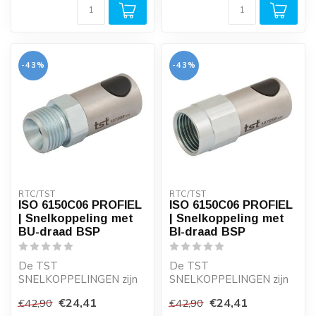
Er gaat veel ...
-43%
-43%
RTC/TST
RTC/TST
ISO 6150C06 PROFIEL
ISO 6150C06 PROFIEL
| Snelkoppeling met
| Snelkoppeling met
BU-draad BSP
BI-draad BSP
De TST
De TST
SNELKOPPELINGEN zijn
SNELKOPPELINGEN zijn
drukknop bediende
drukknop bediende
€24,41
€24,41
€42,90
€42,90
perslucht
perslucht