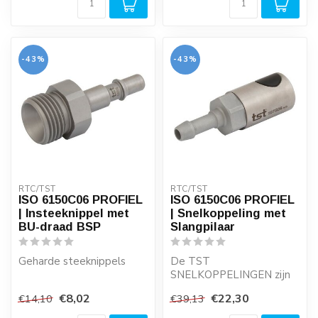
Er gaat ve...
Er gaat veel ...
-43%
-43%
RTC/TST
RTC/TST
ISO 6150C06 PROFIEL
ISO 6150C06 PROFIEL
| Insteeknippel met
| Snelkoppeling met
BU-draad BSP
Slangpilaar
Geharde steeknippels
De TST
SNELKOPPELINGEN zijn
Aansluiting: 1/8" - 1/4" -
drukknop bediende
€8,02
€22,30
€14,10
€39,13
3/8" - 1/2".
perslucht
veiligheidssnelkoppeling...