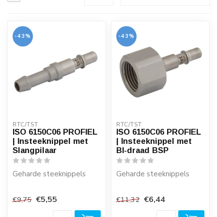
-43%
-43%
RTC/TST
RTC/TST
ISO 6150C06 PROFIEL
ISO 6150C06 PROFIEL
| Insteeknippel met
| Insteeknippel met
Slangpilaar
BI-draad BSP
Geharde steeknippels
Geharde steeknippels
Diameter ID: Ø 6 mm, 8
Aansluiting: 1/8" - 1/4" -
€5,55
€6,44
€9,75
€11,32
mm, 10 mm en 13 mm.
3/8" - 1/2".