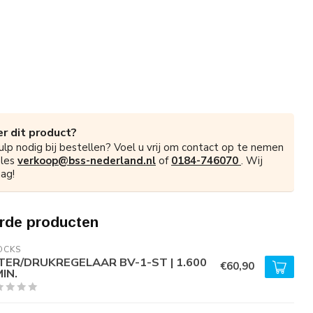
r dit product?
ulp nodig bij bestellen? Voel u vrij om contact op te nemen
ales
verkoop@bss-nederland.nl
of
0184-746070
. Wij
ag!
rde producten
OCKS
LTER/DRUKREGELAAR BV-1-ST | 1.600
€60,90
MIN.