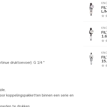
KN
FI
L/
KN
FI
1.
KN
FI
15
tinue druktoevoer): G 1/4 "
jde,
or koppelingspakketten binnen een serie en
eneden te drukken