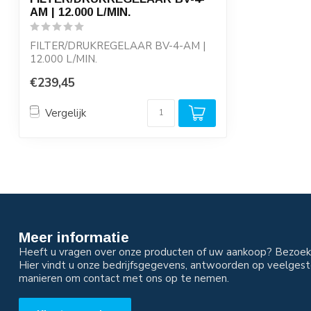
AM | 12.000 L/MIN.
FILTER/DRUKREGELAAR BV-4-AM |
12.000 L/MIN.
Reduceerventiel, met manometer, v...
€239,45
Vergelijk
Meer informatie
Heeft u vragen over onze producten of uw aankoop? Bezoek 
Hier vindt u onze bedrijfsgegevens, antwoorden op veelgest
manieren om contact met ons op te nemen.