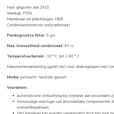
Huis: gegoten zink Z410
Veerkap: POM,
Membraan en afdichtingen: NBR
Condensaatreservoir: polycarbonaat
Poriëngrootte filter:
5 µm
Max. hoeveelheid condensaat:
87 cc
Temperatuurbereik:
-10 ° C tot + 60 ° C
Manometeraansluiting (geldt niet voor drukregelaars met con
Media:
perslucht, neutrale gassen
Voordelen:
automatische ontluchting bij overdruk aan secundaire zi
Eenvoudige montage van afzonderlijke componenten do
schroefdraadmaat,
Het handwiel kan worden vergrendeld door het naar b