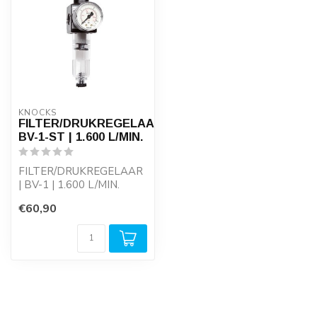
KNOCKS
FILTER/DRUKREGELAAR
BV-1-ST | 1.600 L/MIN.
FILTER/DRUKREGELAAR
| BV-1 | 1.600 L/MIN.
Reduceerventiel, met
€60,90
manometer, voor...