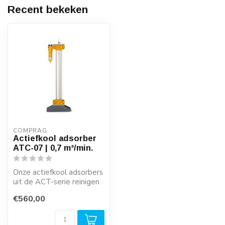
Recent bekeken
COMPRAG
Actiefkool adsorber
ATC-07 | 0,7 m³/min.
Onze actiefkool adsorbers
uit de ACT-serie reinigen
gedroogde perslucht
€560,00
betrouwb...