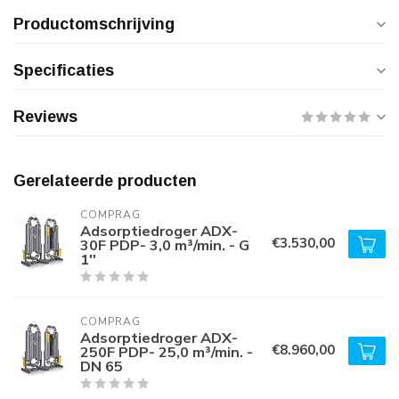
Productomschrijving
Specificaties
Reviews
Gerelateerde producten
COMPRAG
Adsorptiedroger ADX-
€3.530,00
30F PDP- 3,0 m³/min. - G
1''
COMPRAG
Adsorptiedroger ADX-
€8.960,00
250F PDP- 25,0 m³/min. -
DN 65