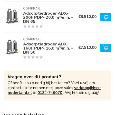
COMPRAG
Adsorptiedroger ADX-
€8.510,00
200F PDP- 20,0 m³/min. -
DN 65
COMPRAG
Adsorptiedroger ADX-
€7.510,00
160F PDP- 16,0 m³/min. -
DN 50
Vragen over dit product?
Of heeft u hulp nodig bij bestellen? Voel u vrij om
contact op te nemen met onze sales
verkoop@bss-
nederland.nl
of
0184-746070
. Wij helpen u graag!