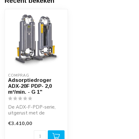
Recent bekeken
COMPRAG
Adsorptiedroger
ADX-20F PDP- 2,0
m³/min. - G 1''
De ADX-F-PDP-serie,
uitgerust met de
nieuwste
€3.410,00
drukdauwpuntregeling
(PDP-regeling...