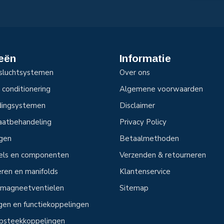
eën
Informatie
sluchtsystemen
Over ons
 conditionering
Algemene voorwaarden
idingsystemen
Disclaimer
aatbehandeling
Privacy Policy
ngen
Betaalmethoden
tels en componenten
Verzenden & retourneren
ren en manifolds
Klantenservice
n magneetventielen
Sitemap
ngen en functiekoppelingen
 opsteekkoppelingen