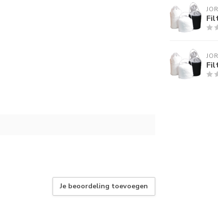
JO
Fi
JO
Fi
Je beoordeling toevoegen