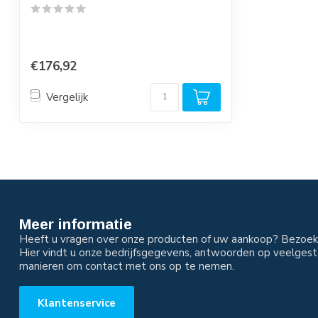
€176,92
Vergelijk
Meer informatie
Heeft u vragen over onze producten of uw aankoop? Bezoek 
Hier vindt u onze bedrijfsgegevens, antwoorden op veelgest
manieren om contact met ons op te nemen.
Klantenservice