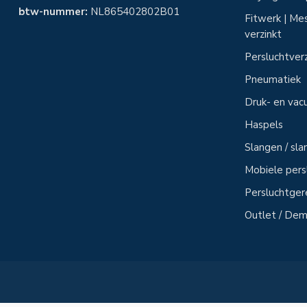
btw-nummer:
NL865402802B01
Fitwerk | Mes
verzinkt
Persluchtver
Pneumatiek
Druk- en vac
Haspels
Slangen / sl
Mobiele per
Persluchtge
Outlet / Demo