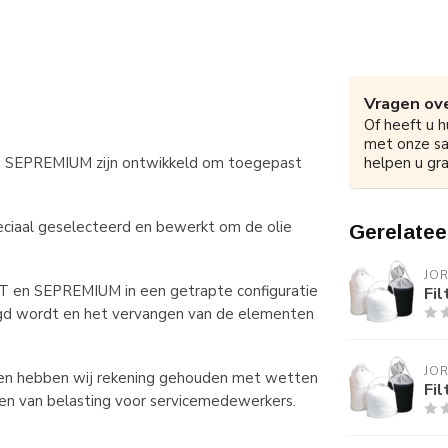
Vragen ove
Of heeft u h
met onze s
 SEPREMIUM zijn ontwikkeld om toegepast
helpen u gra
eciaal geselecteerd en bewerkt om de olie
Gerelatee
JO
T en SEPREMIUM in een getrapte configuratie
Fi
oogd wordt en het vervangen van de elementen
JO
nten hebben wij rekening gehouden met wetten
Fi
en van belasting voor servicemedewerkers.