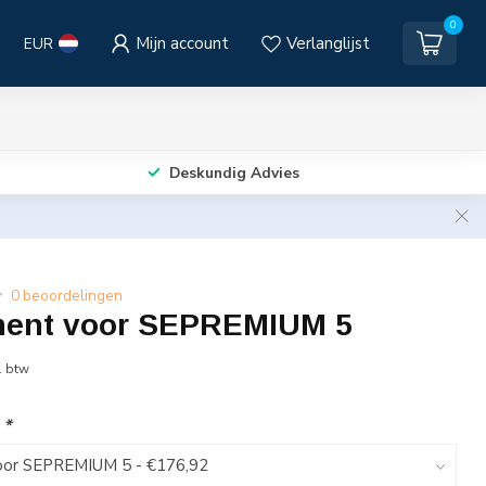
0
Mijn account
Verlanglijst
EUR
Deskundig Advies
0 beoordelingen
ement voor SEPREMIUM 5
. btw
:
*