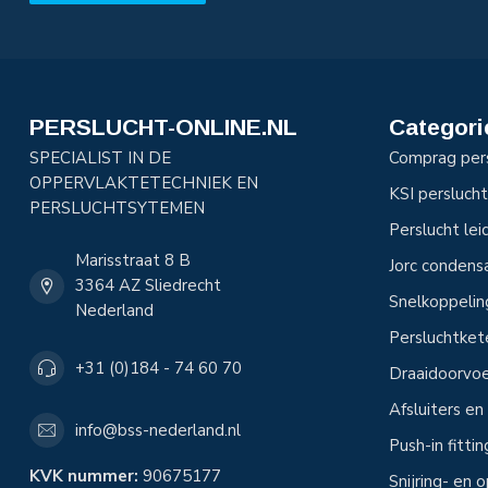
PERSLUCHT-ONLINE.NL
Categori
SPECIALIST IN DE
Comprag per
OPPERVLAKTETECHNIEK EN
KSI perslucht
PERSLUCHTSYTEMEN
Perslucht le
Marisstraat 8 B
Jorc condens
3364 AZ Sliedrecht
Snelkoppeli
Nederland
Persluchtke
+31 (0)184 - 74 60 70
Draaidoorvoe
Afsluiters e
info@bss-nederland.nl
Push-in fitti
KVK nummer:
90675177
Snijring- en