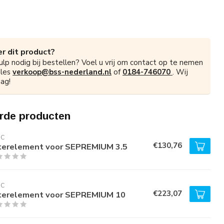
r dit product?
ulp nodig bij bestellen? Voel u vrij om contact op te nemen
ales
verkoop@bss-nederland.nl
of
0184-746070
. Wij
ag!
rde producten
RC
€130,76
lterelement voor SEPREMIUM 3.5
RC
€223,07
lterelement voor SEPREMIUM 10