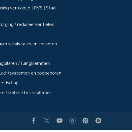
sing vernikkeld | RVS | Staal
zorging / reduceerventielen
uum schakelaars en sensoren
angpilaren / slangklemmen
sluchtsystemen en toebehoren
reedschap
- / Gebruikte installaties