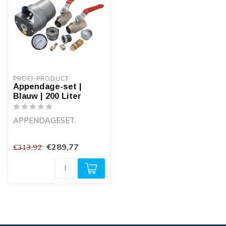
PROFI-PRODUCT
Appendage-set |
Blauw | 200 Liter
APPENDAGESET.
Appendageset voor een
€289,77
€313,92
persluchtketel.
Bestaande o.a. uit
veerve...