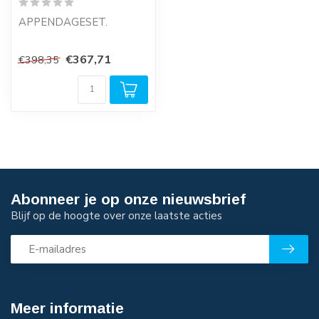
APPENDAGESET.
Appendageset voor een
€367,71
€398,35
persluchtketel.
Bestaande o.a. uit
veerve...
Abonneer je op onze nieuwsbrief
Blijf op de hoogte over onze laatste acties
Meer informatie