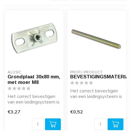
ALUSIC
PROFI-PRODUCT
Grondplaat 30x80 mm,
BEVESTIGINGSMATERIA
met moer M8
Het correct bevestigen
Het correct bevestigen
van een leidingsysteem is
van een leidingsysteem is
zeer belangrijk! Houdt u
zeer belangrijk! Houdt u
rekeni...
€3,27
€0,52
rekeni...