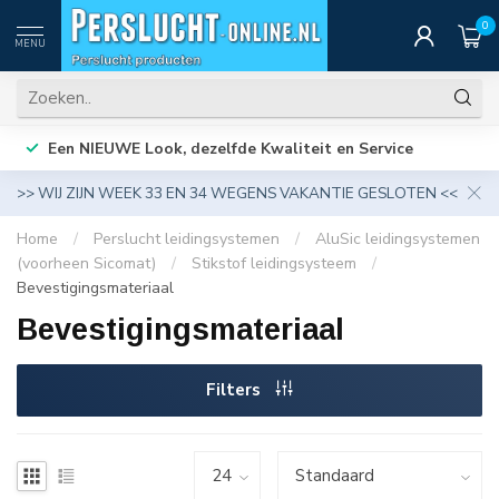
0
MENU
Een NIEUWE Look, dezelfde Kwaliteit en Service
>> WIJ ZIJN WEEK 33 EN 34 WEGENS VAKANTIE GESLOTEN <<
Home
/
Perslucht leidingsystemen
/
AluSic leidingsystemen
(voorheen Sicomat)
/
Stikstof leidingsysteem
/
Bevestigingsmateriaal
Bevestigingsmateriaal
Filters