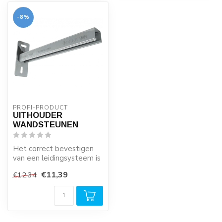
-8%
PROFI-PRODUCT
UITHOUDER
WANDSTEUNEN
Het correct bevestigen
van een leidingsysteem is
zeer belangrijk! Houdt u
€11,39
€12,34
rekeni...