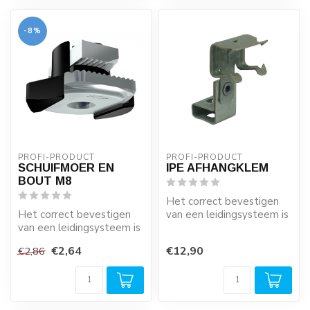
-8%
PROFI-PRODUCT
PROFI-PRODUCT
SCHUIFMOER EN
IPE AFHANGKLEM
BOUT M8
Het correct bevestigen
Het correct bevestigen
van een leidingsysteem is
van een leidingsysteem is
zeer belangrijk! Houdt u
zeer belangrijk! Houdt u
rekeni...
€2,64
€12,90
€2,86
rekeni...