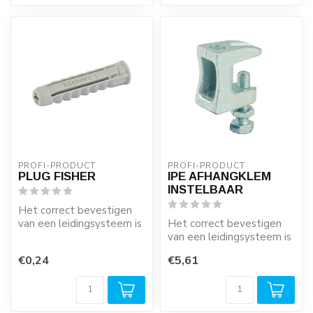
PROFI-PRODUCT
PROFI-PRODUCT
PLUG FISHER
IPE AFHANGKLEM
INSTELBAAR
Het correct bevestigen
van een leidingsysteem is
Het correct bevestigen
zeer belangrijk! Houdt u
van een leidingsysteem is
rekeni...
zeer belangrijk! Houdt u
€0,24
€5,61
rekeni...