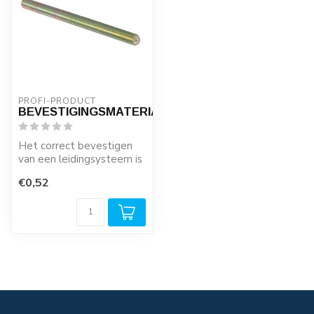
PROFI-PRODUCT
BEVESTIGINGSMATERIALEN
Het correct bevestigen
van een leidingsysteem is
zeer belangrijk! Houdt u
€0,52
rekeni...