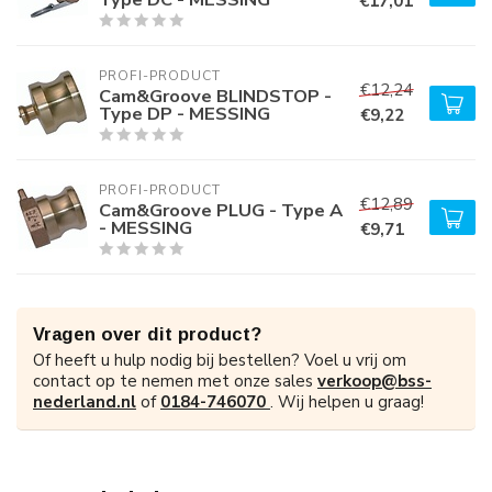
€17,01
PROFI-PRODUCT
€12,24
Cam&Groove BLINDSTOP -
Type DP - MESSING
€9,22
PROFI-PRODUCT
€12,89
Cam&Groove PLUG - Type A
- MESSING
€9,71
Vragen over dit product?
Of heeft u hulp nodig bij bestellen? Voel u vrij om
contact op te nemen met onze sales
verkoop@bss-
nederland.nl
of
0184-746070
. Wij helpen u graag!