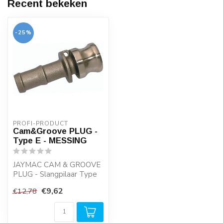
Recent bekeken
-25%
PROFI-PRODUCT
Cam&Groove PLUG -
Type E - MESSING
JAYMAC CAM & GROOVE
PLUG - Slangpilaar Type
E, koppelingen en
€9,62
€12,78
pluggen, gegarande...