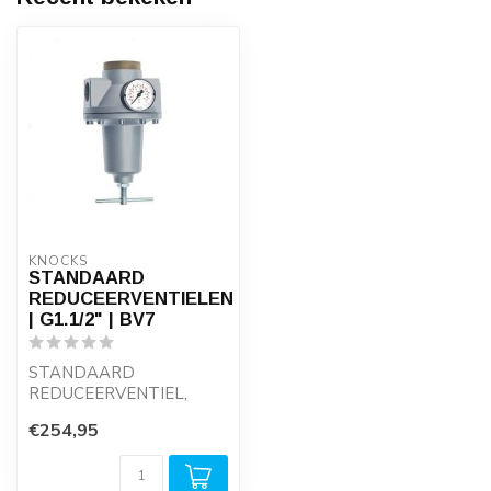
KNOCKS
STANDAARD
REDUCEERVENTIELEN
| G1.1/2" | BV7
STANDAARD
REDUCEERVENTIEL,
TYPE DR
€254,95
7700/7703/7706/7716 |
G1.1/2"