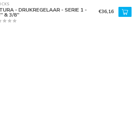
OCKS
TURA - DRUKREGELAAR - SERIE 1 -
€36,16
'' & 3/8''