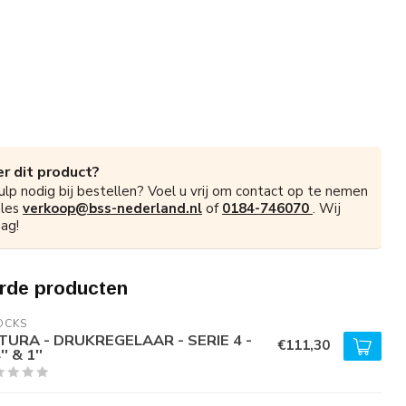
r dit product?
ulp nodig bij bestellen? Voel u vrij om contact op te nemen
ales
verkoop@bss-nederland.nl
of
0184-746070
. Wij
ag!
rde producten
OCKS
TURA - DRUKREGELAAR - SERIE 4 -
€111,30
'' & 1''