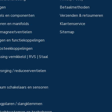
ngen
Betaalmethoden
tels en componenten
Verzenden & retourneren
ren en manifolds
Klantenservice
n magneetventielen
Sitemap
ngen en functiekoppelingen
 opsteekkoppelingen
sing vernikkeld | RVS | Staal
zorging / reduceerventielen
uum schakelaars en sensoren
angpilaren / slangklemmen