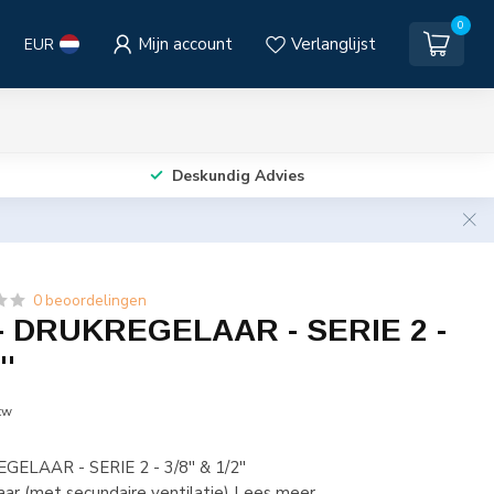
0
Mijn account
Verlanglijst
EUR
Deskundig Advies
0 beoordelingen
 DRUKREGELAAR - SERIE 2 -
''
tw
LAAR - SERIE 2 - 3/8'' & 1/2''
baar (met secundaire ventilatie)
Lees meer
.