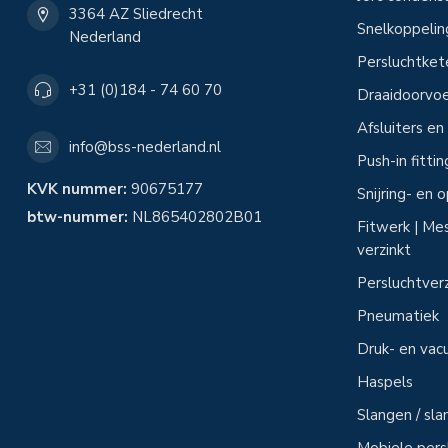
3364 AZ Sliedrecht
Snelkoppeli
Nederland
Persluchtke
+31 (0)184 - 74 60 70
Draaidoorvoe
Afsluiters e
info@bss-nederland.nl
Push-in fitti
KVK nummer:
90675177
Snijring- en
btw-nummer:
NL865402802B01
Fitwerk | Mes
verzinkt
Persluchtver
Pneumatiek
Druk- en vac
Haspels
Slangen / sl