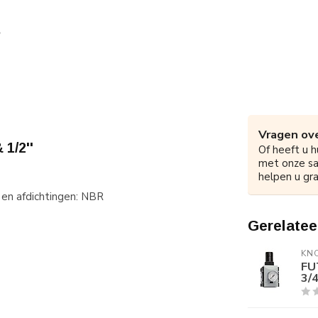
Vragen ove
1/2''
Of heeft u h
met onze s
helpen u gra
en afdichtingen: NBR
Gerelatee
KN
FU
3/4