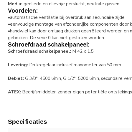
Media:
geoliede en olievrije perslucht, neutrale gassen
Voordelen:
•automatische ventilatie bij overdruk aan secundaire zijde,
•eenvoudige montage van afzonderlijke componenten door ko
•handwiel kan door omlaag drukken gearrêteerd worden en 
gebruiken. De serie 0 kan niet gesloten worden.
Schroefdraad schakelpaneel:
Schroefdraad schakelpaneel:
M 42 x 1,5
Levering:
Drukregelaar inclusief manometer van 50 mm
Debiet:
G 3/8": 4500 l/min, G 1/2": 5200 l/min, secundaire vent
ATEX:
Bedrijfsmiddelen zonder eigen potentiële ontstekings
Specificaties