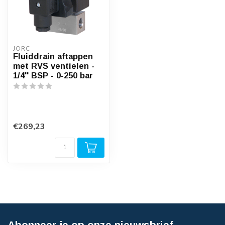
JORC
Fluiddrain aftappen
met RVS ventielen -
1/4'' BSP - 0-250 bar
€269,23
Abonneer je op onze nieuwsbrief