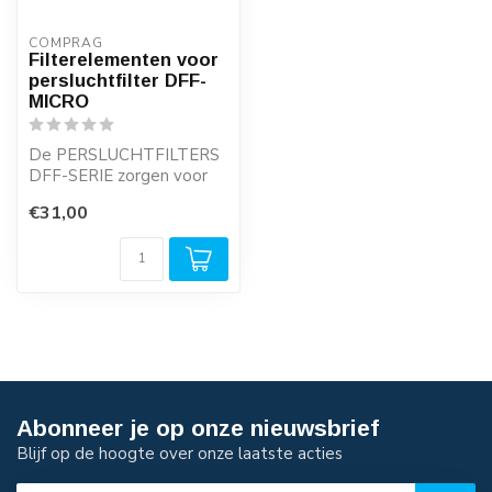
COMPRAG
Filterelementen voor
persluchtfilter DFF-
MICRO
De PERSLUCHTFILTERS
DFF-SERIE zorgen voor
een betrouwbare en
€31,00
kosteneffectieve op...
Abonneer je op onze nieuwsbrief
Blijf op de hoogte over onze laatste acties