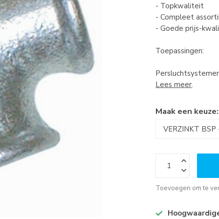
- Topkwaliteit
- Compleet assort
- Goede prijs-kwal
Toepassingen:
Persluchtsystemen, 
Lees meer
.
Maak een keuze
Toevoegen om te ver
Hoogwaardige 