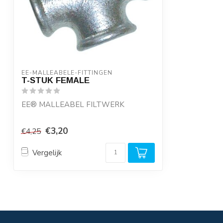
EE-MALLEABELE-FITTINGEN
T-STUK FEMALE
EE® MALLEABEL FILTWERK
- Geproduceerd van recycled ijzer
€3,20
€4,25
onder ISO normering
...
Vergelijk