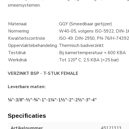
smeersystemen.
Materiaal
:
GGY (Smeedbaar gietijzer)
Normering
:
W40-05, volgens ISO-5922, DIN-
Kwaliteitscontrole
:
ISO-49. DIN-2950, PN-76/H-7439
Oppervlaktebehandeling
:
Thermisch badverzinkt
Testdruk
:
Bij kamertemperatuur = 600 KBA
Werkdruk
:
Tot 120° C: 2,5 KBA (=25 bar)
VERZINKT BSP - T-STUK FEMALE
Leverbare maten:
¼"-3/8"-½"-¾"-1"-1¼"-1½"-2"-2½"-3"-4"
Specificaties
Artikelnummer
45121313