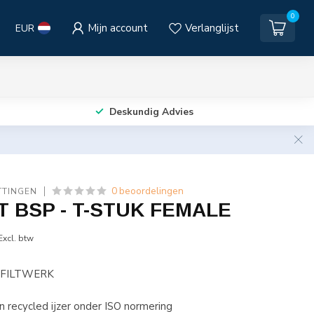
0
Mijn account
Verlanglijst
EUR
Deskundig Advies
0 beoordelingen
TTINGEN
T BSP - T-STUK FEMALE
Excl. btw
 FILTWERK
 recycled ijzer onder ISO normering