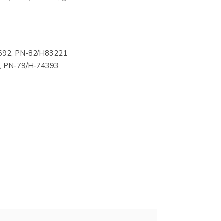
1692, PN-82/H83221
2, PN-79/H-74393