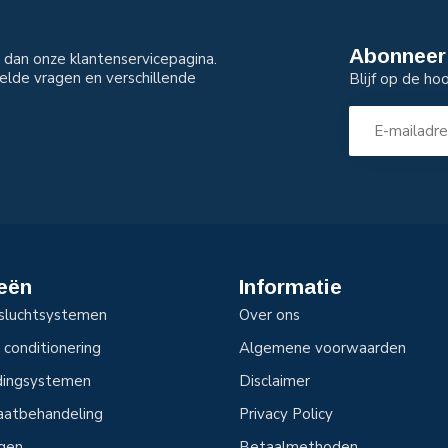
Abonneer 
dan onze klantenservicepagina.
elde vragen en verschillende
Blijf op de ho
eën
Informatie
sluchtsystemen
Over ons
 conditionering
Algemene voorwaarden
idingsystemen
Disclaimer
aatbehandeling
Privacy Policy
ngen
Betaalmethoden