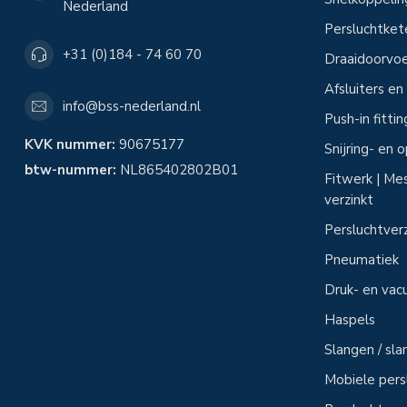
Nederland
Persluchtke
+31 (0)184 - 74 60 70
Draaidoorvoe
Afsluiters e
info@bss-nederland.nl
Push-in fitti
KVK nummer:
90675177
Snijring- en
btw-nummer:
NL865402802B01
Fitwerk | Mes
verzinkt
Persluchtver
Pneumatiek
Druk- en vac
Haspels
Slangen / sl
Mobiele per