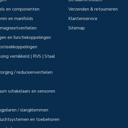
tels en componenten
Verzenden & retourneren
ren en manifolds
Klantenservice
n magneetventielen
Sitemap
ngen en functiekoppelingen
 opsteekkoppelingen
sing vernikkeld | RVS | Staal
zorging / reduceerventielen
uum schakelaars en sensoren
angpilaren / slangklemmen
sluchtsystemen en toebehoren