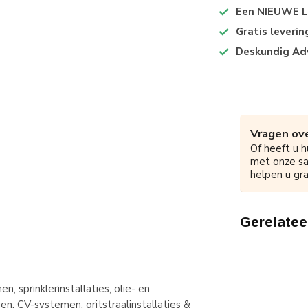
Een NIEUWE Lo
Gratis leveri
Deskundig Ad
Vragen ove
Of heeft u h
met onze s
helpen u gra
Gerelatee
, sprinklerinstallaties, olie- en
n, CV-systemen, gritstraalinstallaties &