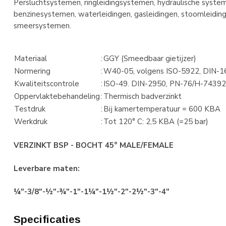
Persluchtsystemen, ringleidingsystemen, hydraulische systemen
benzinesystemen, waterleidingen, gasleidingen, stoomleidinge
smeersystemen.
Materiaal
:
GGY (Smeedbaar gietijzer)
Normering
:
W40-05, volgens ISO-5922, DIN-
Kwaliteitscontrole
:
ISO-49. DIN-2950, PN-76/H-7439
Oppervlaktebehandeling
:
Thermisch badverzinkt
Testdruk
:
Bij kamertemperatuur = 600 KBA
Werkdruk
:
Tot 120° C: 2,5 KBA (=25 bar)
VERZINKT BSP - BOCHT 45° MALE/FEMALE
Leverbare maten:
¼"-3/8"-½"-¾"-1"-1¼"-1½"-2"-2½"-3"-4"
Specificaties