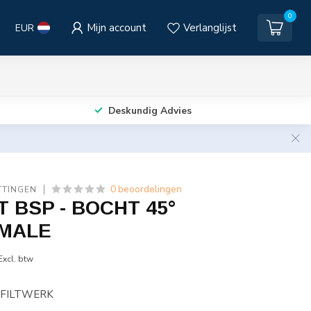
0
Mijn account
Verlanglijst
EUR
Deskundig Advies
0 beoordelingen
TTINGEN
 BSP - BOCHT 45°
EMALE
Excl. btw
 FILTWERK