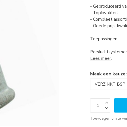
- Geproduceerd van
- Topkwaliteit
- Compleet assort
- Goede prijs-kwal
Toepassingen:
Persluchtsystemen, 
Lees meer
.
Maak een keuze
Toevoegen om te ver