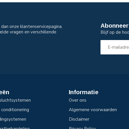
Abonneer 
dan onze klantenservicepagina.
elde vragen en verschillende
Blijf op de ho
eën
Informatie
sluchtsystemen
Over ons
 conditionering
Algemene voorwaarden
idingsystemen
Disclaimer
aatbehandeling
Privacy Policy