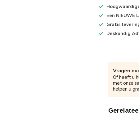
Hoogwaardige 
Een NIEUWE Lo
Gratis leveri
Deskundig Ad
Vragen ove
Of heeft u h
met onze s
helpen u gra
Gerelatee