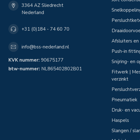
3364 AZ Sliedrecht
Snelkoppeli
Nederland
Persluchtke
+31 (0)184 - 74 60 70
Draaidoorvoe
Afsluiters e
info@bss-nederland.nl
Push-in fitti
KVK nummer:
90675177
Snijring- en
btw-nummer:
NL865402802B01
Fitwerk | Mes
verzinkt
Persluchtver
Pneumatiek
Druk- en vac
Haspels
Slangen / sl