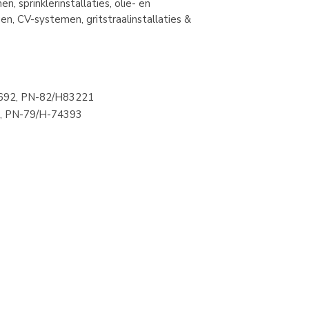
, sprinklerinstallaties, olie- en
n, CV-systemen, gritstraalinstallaties &
1692, PN-82/H83221
2, PN-79/H-74393