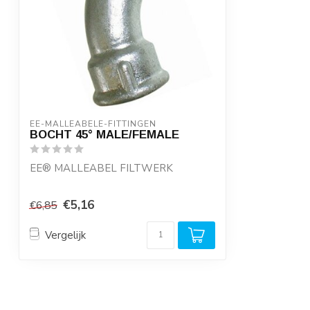
EE-MALLEABELE-FITTINGEN
BOCHT 45° MALE/FEMALE
EE® MALLEABEL FILTWERK
- Geproduceerd van recycled ijzer
€5,16
€6,85
onder ISO normering
...
Vergelijk