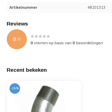
Artikelnummer
48101313
Reviews
0
/
5
0
sterren op basis van
0
beoordelingen
Recent bekeken
-25%