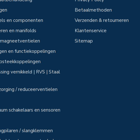
ngen
Betaalmethoden
tels en componenten
Verzenden & retourneren
ren en manifolds
Klantenservice
n magneetventielen
Sitemap
ngen en functiekoppelingen
 opsteekkoppelingen
sing vernikkeld | RVS | Staal
zorging / reduceerventielen
uum schakelaars en sensoren
angpilaren / slangklemmen