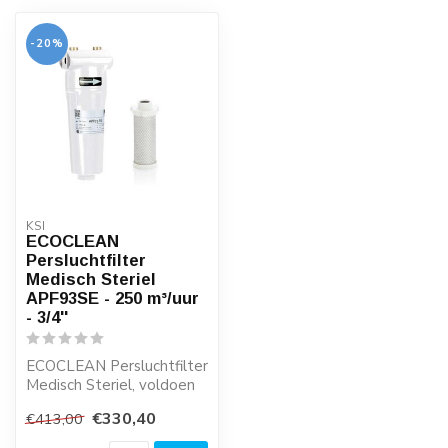
-20%
KSI
ECOCLEAN
Persluchtfilter
Medisch Steriel
APF93SE - 250 m³/uur
- 3/4''
ECOCLEAN Persluchtfilter
Medisch Steriel, voldoen
aan de hoogste
€330,40
€413,00
kwaliteitseisen...