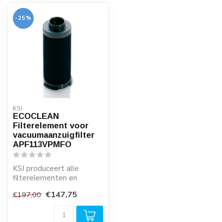
-25%
KSI
ECOCLEAN
Filterelement voor
vacuumaanzuigfilter
APF113VPMFO
KSI produceert alle
filterelementen en
filtercartridges in eigen
€147,75
€197,00
beheer. Dit zor...