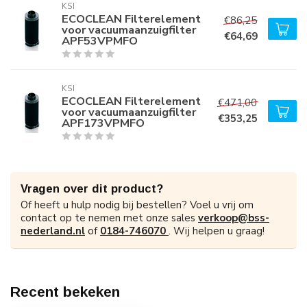
KSI
ECOCLEAN Filterelement
€86,25
voor vacuumaanzuigfilter
€64,69
APF53VPMFO
KSI
ECOCLEAN Filterelement
€471,00
voor vacuumaanzuigfilter
€353,25
APF173VPMFO
Vragen over dit product?
Of heeft u hulp nodig bij bestellen? Voel u vrij om
contact op te nemen met onze sales
verkoop@bss-
nederland.nl
of
0184-746070
. Wij helpen u graag!
Recent bekeken